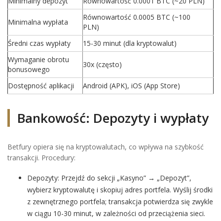
Minimalny depozyt
Równowartość 0.0001 BTC (~20 PLN)
Równowartość 0.0005 BTC (~100
Minimalna wypłata
PLN)
Średni czas wypłaty
15-30 minut (dla kryptowalut)
Wymaganie obrotu
30x (często)
bonusowego
Dostępność aplikacji
Android (APK), iOS (App Store)
Bankowość: Depozyty i wypłaty
Betfury opiera się na kryptowalutach, co wpływa na szybkość
transakcji. Procedury:
Depozyty: Przejdź do sekcji „Kasyno” → „Depozyt”,
wybierz kryptowalutę i skopiuj adres portfela. Wyślij środki
z zewnętrznego portfela; transakcja potwierdza się zwykle
w ciągu 10-30 minut, w zależności od przeciążenia sieci.