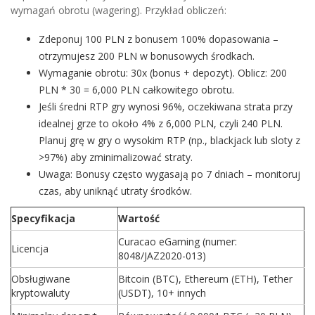
wymagań obrotu (wagering). Przykład obliczeń:
Zdeponuj 100 PLN z bonusem 100% dopasowania –
otrzymujesz 200 PLN w bonusowych środkach.
Wymaganie obrotu: 30x (bonus + depozyt). Oblicz: 200
PLN * 30 = 6,000 PLN całkowitego obrotu.
Jeśli średni RTP gry wynosi 96%, oczekiwana strata przy
idealnej grze to około 4% z 6,000 PLN, czyli 240 PLN.
Planuj grę w gry o wysokim RTP (np., blackjack lub sloty z
>97%) aby zminimalizować straty.
Uwaga: Bonusy często wygasają po 7 dniach – monitoruj
czas, aby uniknąć utraty środków.
Specyfikacja
Wartość
Curacao eGaming (numer:
Licencja
8048/JAZ2020-013)
Obsługiwane
Bitcoin (BTC), Ethereum (ETH), Tether
kryptowaluty
(USDT), 10+ innych