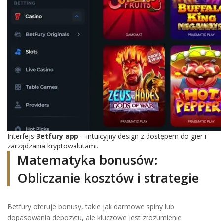
Interfejs
Betfury app
– intuicyjny design z dostępem do gier i
zarządzania kryptowalutami.
Matematyka bonusów:
Obliczanie kosztów i strategie
Betfury oferuje bonusy, takie jak darmowe spiny lub
dopasowania depozytu, ale kluczowe jest zrozumienie