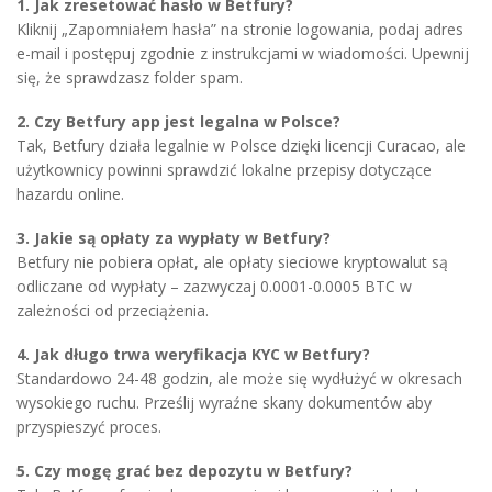
1. Jak zresetować hasło w Betfury?
Kliknij „Zapomniałem hasła” na stronie logowania, podaj adres
e-mail i postępuj zgodnie z instrukcjami w wiadomości. Upewnij
się, że sprawdzasz folder spam.
2. Czy Betfury app jest legalna w Polsce?
Tak, Betfury działa legalnie w Polsce dzięki licencji Curacao, ale
użytkownicy powinni sprawdzić lokalne przepisy dotyczące
hazardu online.
3. Jakie są opłaty za wypłaty w Betfury?
Betfury nie pobiera opłat, ale opłaty sieciowe kryptowalut są
odliczane od wypłaty – zazwyczaj 0.0001-0.0005 BTC w
zależności od przeciążenia.
4. Jak długo trwa weryfikacja KYC w Betfury?
Standardowo 24-48 godzin, ale może się wydłużyć w okresach
wysokiego ruchu. Prześlij wyraźne skany dokumentów aby
przyspieszyć proces.
5. Czy mogę grać bez depozytu w Betfury?