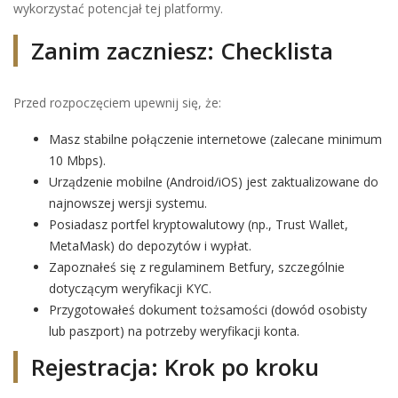
wykorzystać potencjał tej platformy.
Zanim zaczniesz: Checklista
Przed rozpoczęciem upewnij się, że:
Masz stabilne połączenie internetowe (zalecane minimum
10 Mbps).
Urządzenie mobilne (Android/iOS) jest zaktualizowane do
najnowszej wersji systemu.
Posiadasz portfel kryptowalutowy (np., Trust Wallet,
MetaMask) do depozytów i wypłat.
Zapoznałeś się z regulaminem Betfury, szczególnie
dotyczącym weryfikacji KYC.
Przygotowałeś dokument tożsamości (dowód osobisty
lub paszport) na potrzeby weryfikacji konta.
Rejestracja: Krok po kroku