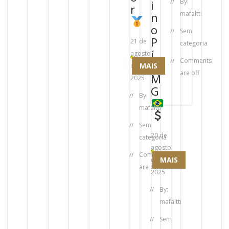
By:
i
r
mafaltti
n
o
Sem
P
21 de
categoria
í
agosto
Comments
x
MAIS
de
are off
M
2025
G
By:
mafaltti
Sem
20 de
categoria
agosto
Comments
MAIS
de
are off
2025
By:
mafaltti
Sem