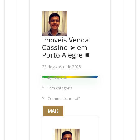
Imoveis Venda
Cassino ➤ em
Porto Alegre ✸
23 de agosto de 2025
By:
mafaltti
Sem categoria
Comments are off
MAIS