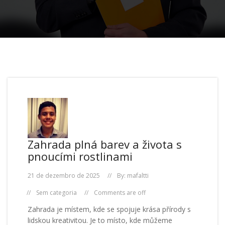
Zahrada plná barev a života s
pnoucími rostlinami
21 de dezembro de 2025
By:
mafaltti
Sem categoria
Comments are off
Zahrada je místem, kde se spojuje krása přírody s
lidskou kreativitou. Je to místo, kde můžeme