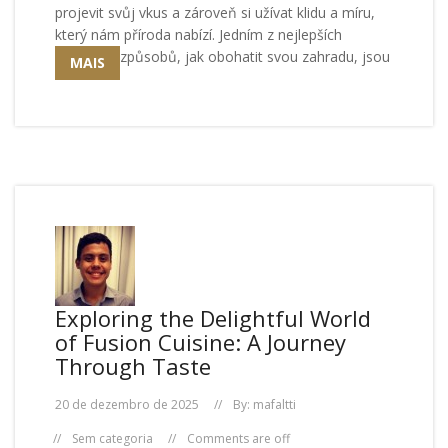
projevit svůj vkus a zároveň si užívat klidu a míru,
který nám příroda nabízí. Jedním z nejlepších
způsobů, jak obohatit svou zahradu, jsou
MAIS
Exploring the Delightful World
of Fusion Cuisine: A Journey
Through Taste
20 de dezembro de 2025
By:
mafaltti
Sem categoria
Comments are off