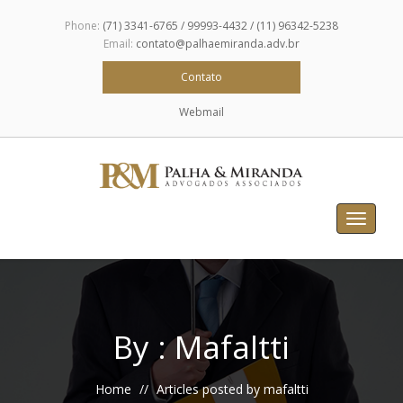
Phone:
(71) 3341-6765 / 99993-4432 / (11) 96342-5238
Email:
contato@palhaemiranda.adv.br
Contato
Webmail
Toggle
navigat
By : Mafaltti
Home
Articles posted by mafaltti