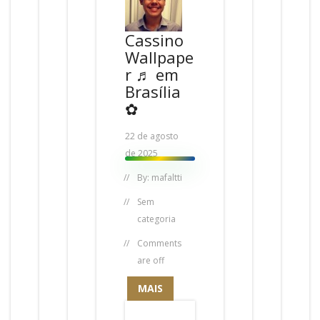
Cassino
Wallpape
r ♬ em
Brasília
✿
22 de agosto
de 2025
By:
mafaltti
Sem
categoria
Comments
are off
MAIS