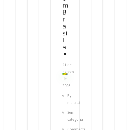
m
B
r
a
sí
li
a
✦
21 de
agosto
de
2025
By:
mafaltti
Sem
categoria
Comments