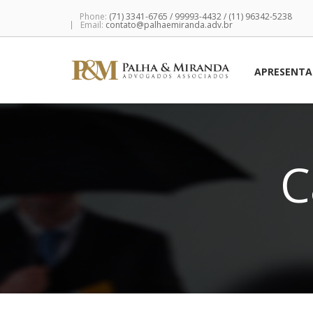
Phone:
(71) 3341-6765 / 99993-4432 / (11) 96342-5238
Email:
contato@palhaemiranda.adv.br
APRESENT
C