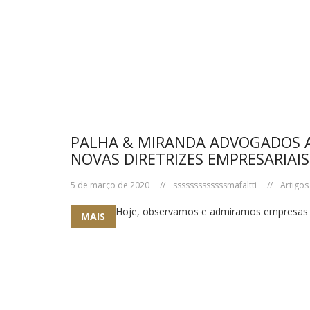
PALHA & MIRANDA ADVOGADOS A
NOVAS DIRETRIZES EMPRESARIAI
5 de março de 2020
sssssssssssss
mafaltti
Artigos
Hoje, observamos e admiramos empresas q
MAIS