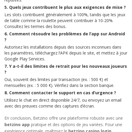
5. Quels jeux contribuent le plus aux exigences de mise ?
Les slots contribuent généralement à 100%, tandis que les jeux
de table comme la roulette peuvent contribuer à 10-20%.
Consultez les termes des bonus.
6. Comment résoudre les problèmes de l’app sur Android
?
Autorisez les installations depuis des sources inconnues dans
les paramètres, téléchargez l’APK depuis le site, et mettez à jour
Google Play Services.
7. Y a-t-il des limites de retrait pour les nouveaux joueurs
?
Oui, souvent des limites par transaction (ex. : 500 €) et
mensuelles (ex. : 5 000 €). Vérifiez dans la section banque.
8. Comment contacter le support en cas d’urgence ?
Utilisez le chat en direct disponible 24/7, ou envoyez un email
avec des preuves comme des captures d’écran.
En conclusion, Betzino offre une plateforme robuste avec une
betzino app
pratique et des options de jeu variées. Pour une
expérience optimale, maîtrisez le
betzino casino login
,