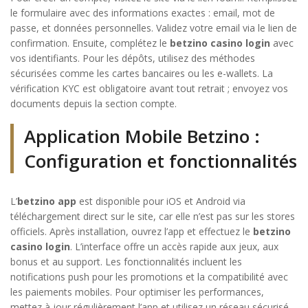
le formulaire avec des informations exactes : email, mot de
passe, et données personnelles. Validez votre email via le lien de
confirmation. Ensuite, complétez le
betzino casino login
avec
vos identifiants. Pour les dépôts, utilisez des méthodes
sécurisées comme les cartes bancaires ou les e-wallets. La
vérification KYC est obligatoire avant tout retrait ; envoyez vos
documents depuis la section compte.
Application Mobile Betzino :
Configuration et fonctionnalités
L’
betzino app
est disponible pour iOS et Android via
téléchargement direct sur le site, car elle n’est pas sur les stores
officiels. Après installation, ouvrez l’app et effectuez le
betzino
casino login
. L’interface offre un accès rapide aux jeux, aux
bonus et au support. Les fonctionnalités incluent les
notifications push pour les promotions et la compatibilité avec
les paiements mobiles. Pour optimiser les performances,
mettez à jour régulièrement l’app et utilisez un réseau sécurisé.