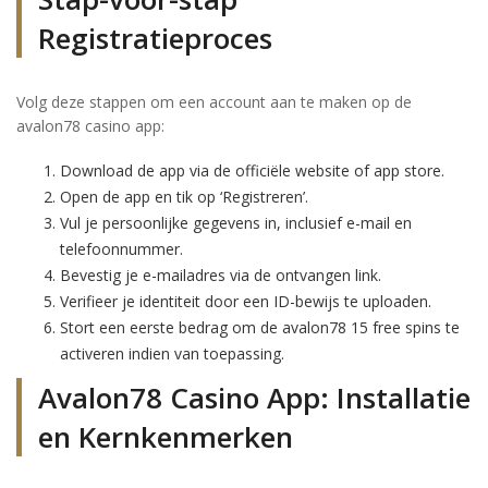
Registratieproces
Volg deze stappen om een account aan te maken op de
avalon78 casino app:
Download de app via de officiële website of app store.
Open de app en tik op ‘Registreren’.
Vul je persoonlijke gegevens in, inclusief e-mail en
telefoonnummer.
Bevestig je e-mailadres via de ontvangen link.
Verifieer je identiteit door een ID-bewijs te uploaden.
Stort een eerste bedrag om de avalon78 15 free spins te
activeren indien van toepassing.
Avalon78 Casino App: Installatie
en Kernkenmerken