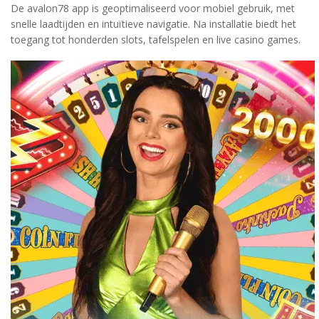
De avalon78 app is geoptimaliseerd voor mobiel gebruik, met
snelle laadtijden en intuïtieve navigatie. Na installatie biedt het
toegang tot honderden slots, tafelspelen en live casino games.