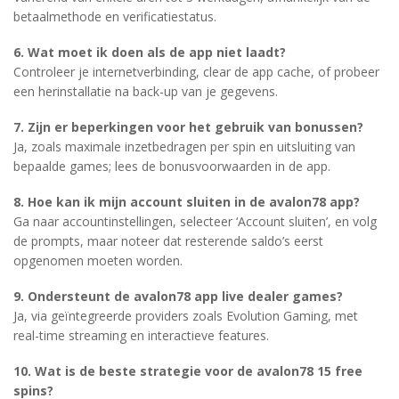
betaalmethode en verificatiestatus.
6. Wat moet ik doen als de app niet laadt?
Controleer je internetverbinding, clear de app cache, of probeer
een herinstallatie na back-up van je gegevens.
7. Zijn er beperkingen voor het gebruik van bonussen?
Ja, zoals maximale inzetbedragen per spin en uitsluiting van
bepaalde games; lees de bonusvoorwaarden in de app.
8. Hoe kan ik mijn account sluiten in de avalon78 app?
Ga naar accountinstellingen, selecteer ‘Account sluiten’, en volg
de prompts, maar noteer dat resterende saldo’s eerst
opgenomen moeten worden.
9. Ondersteunt de avalon78 app live dealer games?
Ja, via geïntegreerde providers zoals Evolution Gaming, met
real-time streaming en interactieve features.
10. Wat is de beste strategie voor de avalon78 15 free
spins?