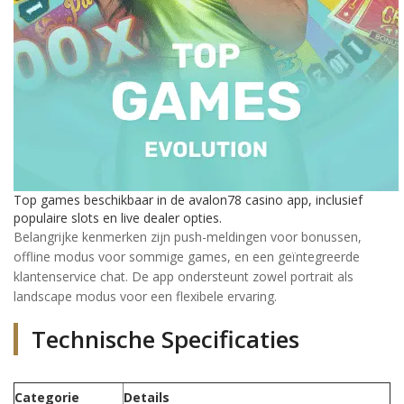
Top games beschikbaar in de avalon78 casino app, inclusief
populaire slots en live dealer opties.
Belangrijke kenmerken zijn push-meldingen voor bonussen,
offline modus voor sommige games, en een geïntegreerde
klantenservice chat. De app ondersteunt zowel portrait als
landscape modus voor een flexibele ervaring.
Technische Specificaties
Categorie
Details