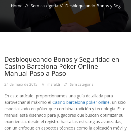
Home
Sem categoria
Desbloqueando Bonos y Seg
Desbloqueando Bonos y Seguridad en
Casino Barcelona Póker Online –
Manual Paso a Paso
24 de maio de 2015
mafaltti
Sem categoria
En este artículo, proporcionamos una guía detallada para
aprovechar al máximo el
Casino barcelona poker online
, un sitio
especializado en póker que combina tradición y tecnología. Este
manual está diseñado para jugadores que buscan optimizar su
experiencia, desde el registro hasta las estrategias avanzadas,
con un enfoque en aspectos técnicos como la aplicación móvil y