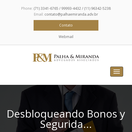
Phone:
(71) 3341-6765 / 99993-4432 / (11) 96342-5238
Email:
contato@palhaemiranda.adv.br
Contato
Webmail
Toggle
navigat
Desbloqueando Bonos y
Segurida...