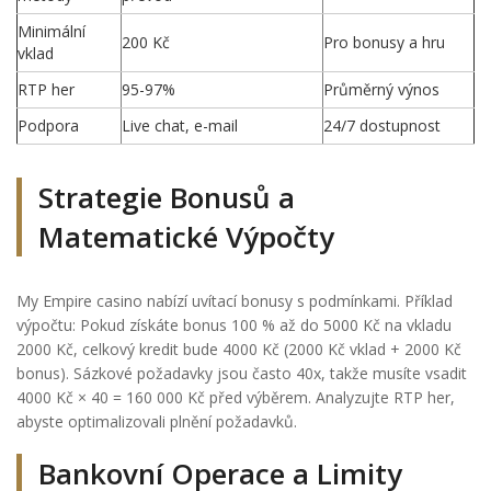
Minimální
200 Kč
Pro bonusy a hru
vklad
RTP her
95-97%
Průměrný výnos
Podpora
Live chat, e-mail
24/7 dostupnost
Strategie Bonusů a
Matematické Výpočty
My Empire casino nabízí uvítací bonusy s podmínkami. Příklad
výpočtu: Pokud získáte bonus 100 % až do 5000 Kč na vkladu
2000 Kč, celkový kredit bude 4000 Kč (2000 Kč vklad + 2000 Kč
bonus). Sázkové požadavky jsou často 40x, takže musíte vsadit
4000 Kč × 40 = 160 000 Kč před výběrem. Analyzujte RTP her,
abyste optimalizovali plnění požadavků.
Bankovní Operace a Limity