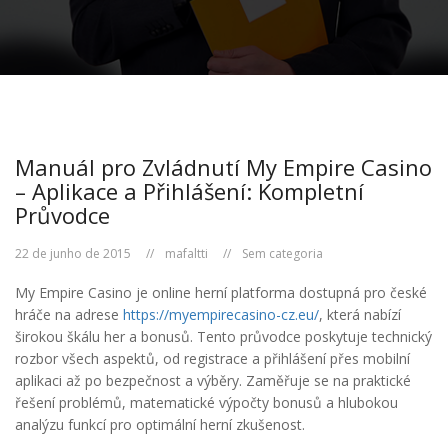
Manuál pro Zvládnutí My Empire Casino
– Aplikace a Přihlášení: Kompletní
Průvodce
22 de junho de 2015
mafaltti
Sem categoria
My Empire Casino je online herní platforma dostupná pro české
hráče na adrese
https://myempirecasino-cz.eu/
, která nabízí
širokou škálu her a bonusů. Tento průvodce poskytuje technický
rozbor všech aspektů, od registrace a přihlášení přes mobilní
aplikaci až po bezpečnost a výběry. Zaměřuje se na praktické
řešení problémů, matematické výpočty bonusů a hlubokou
analýzu funkcí pro optimální herní zkušenost.