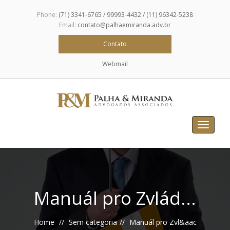
Phone:
(71) 3341-6765 / 99993-4432 / (11) 96342-5238
Email:
contato@palhaemiranda.adv.br
Contato
Webmail
Toggle
navigat
Manuál pro Zvlád...
Home
Sem categoria
Manuál pro Zvl&aac