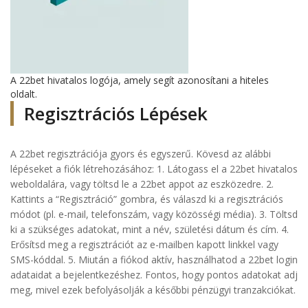
A 22bet hivatalos logója, amely segít azonosítani a hiteles
oldalt.
Regisztrációs Lépések
A 22bet regisztrációja gyors és egyszerű. Kövesd az alábbi
lépéseket a fiók létrehozásához: 1. Látogass el a 22bet hivatalos
weboldalára, vagy töltsd le a 22bet appot az eszközedre. 2.
Kattints a “Regisztráció” gombra, és válaszd ki a regisztrációs
módot (pl. e-mail, telefonszám, vagy közösségi média). 3. Töltsd
ki a szükséges adatokat, mint a név, születési dátum és cím. 4.
Erősítsd meg a regisztrációt az e-mailben kapott linkkel vagy
SMS-kóddal. 5. Miután a fiókod aktív, használhatod a 22bet login
adataidat a bejelentkezéshez. Fontos, hogy pontos adatokat adj
meg, mivel ezek befolyásolják a későbbi pénzügyi tranzakciókat.