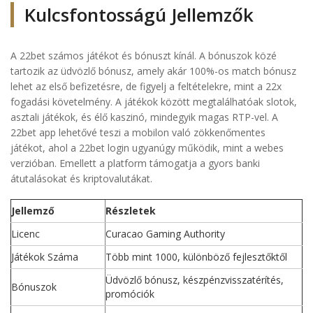
Kulcsfontosságú Jellemzők
A 22bet számos játékot és bónuszt kínál. A bónuszok közé
tartozik az üdvözlő bónusz, amely akár 100%-os match bónusz
lehet az első befizetésre, de figyelj a feltételekre, mint a 22x
fogadási követelmény. A játékok között megtalálhatóak slotok,
asztali játékok, és élő kaszinó, mindegyik magas RTP-vel. A
22bet app lehetővé teszi a mobilon való zökkenőmentes
játékot, ahol a 22bet login ugyanúgy működik, mint a webes
verzióban. Emellett a platform támogatja a gyors banki
átutalásokat és kriptovalutákat.
Jellemző
Részletek
Licenc
Curacao Gaming Authority
Játékok Száma
Több mint 1000, különböző fejlesztőktől
Üdvözlő bónusz, készpénzvisszatérítés,
Bónuszok
promóciók