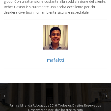
gioco. Con un’attenzione costante alla soddisfazione del cliente,
Rebet Casino è sicuramente una scelta eccellente per chi
desidera divertirsi in un ambiente sicuro e rispettabile.
mafaltti
Palha e Miranda Advogados 2016. Todos os Direitos Reservados.
Desenvolvido por: danilocarneiro.com