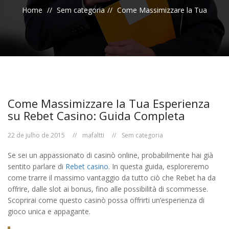
Home
Sem categoria
Come Massimizzare la Tua
Come Massimizzare la Tua Esperienza
su Rebet Casino: Guida Completa
22 de julho de 2015
mafaltti
Sem categoria
Se sei un appassionato di casinò online, probabilmente hai già
sentito parlare di
Rebet casino
. In questa guida, esploreremo
come trarre il massimo vantaggio da tutto ciò che Rebet ha da
offrire, dalle slot ai bonus, fino alle possibilità di scommesse.
Scoprirai come questo casinò possa offrirti un’esperienza di
gioco unica e appagante.