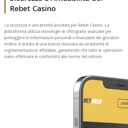
Rebet Casino
La sicurezza è una priorità assoluta per Rebet Casino. La
piattaforma utilizza tecnologie di crittografia avanzate per
proteggere le informazioni personali e finanziarie dei giocatori.
Inoltre, è dotata di una licenza rilasciata da un’autorità di
regolamentazione affidabile, garantendo che tutte le operazioni
siano effettuate in conformità alle norme del settore.