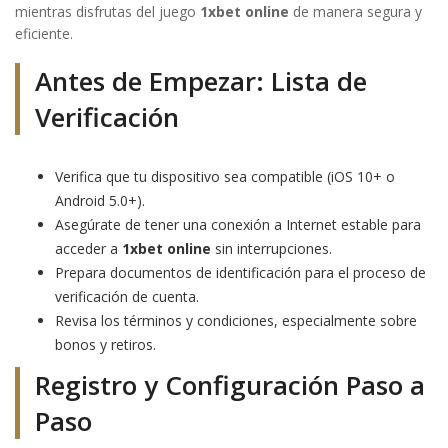
mientras disfrutas del juego
1xbet online
de manera segura y
eficiente.
Antes de Empezar: Lista de
Verificación
Verifica que tu dispositivo sea compatible (iOS 10+ o
Android 5.0+).
Asegúrate de tener una conexión a Internet estable para
acceder a
1xbet online
sin interrupciones.
Prepara documentos de identificación para el proceso de
verificación de cuenta.
Revisa los términos y condiciones, especialmente sobre
bonos y retiros.
Registro y Configuración Paso a
Paso