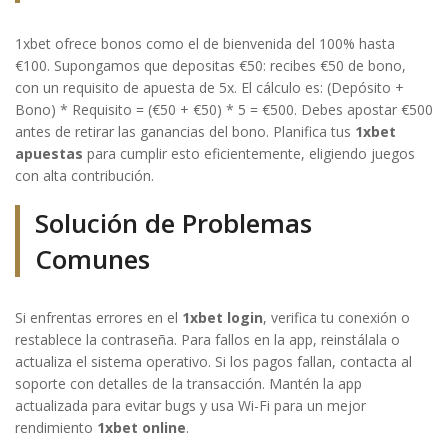
1xbet ofrece bonos como el de bienvenida del 100% hasta
€100. Supongamos que depositas €50: recibes €50 de bono,
con un requisito de apuesta de 5x. El cálculo es: (Depósito +
Bono) * Requisito = (€50 + €50) * 5 = €500. Debes apostar €500
antes de retirar las ganancias del bono. Planifica tus
1xbet
apuestas
para cumplir esto eficientemente, eligiendo juegos
con alta contribución.
Solución de Problemas
Comunes
Si enfrentas errores en el
1xbet login
, verifica tu conexión o
restablece la contraseña. Para fallos en la app, reinstálala o
actualiza el sistema operativo. Si los pagos fallan, contacta al
soporte con detalles de la transacción. Mantén la app
actualizada para evitar bugs y usa Wi-Fi para un mejor
rendimiento
1xbet online
.