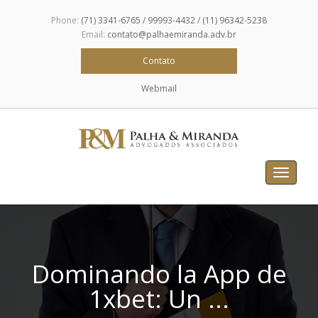
Phone:
(71) 3341-6765 / 99993-4432 / (11) 96342-5238
Email:
contato@palhaemiranda.adv.br
Contato
Webmail
Toggle
navigat
Dominando la App de
1xbet: Un ...