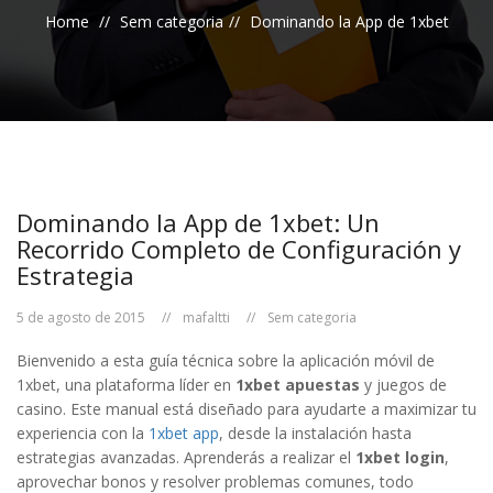
Home
Sem categoria
Dominando la App de 1xbet
Dominando la App de 1xbet: Un
Recorrido Completo de Configuración y
Estrategia
5 de agosto de 2015
mafaltti
Sem categoria
Bienvenido a esta guía técnica sobre la aplicación móvil de
1xbet, una plataforma líder en
1xbet apuestas
y juegos de
casino. Este manual está diseñado para ayudarte a maximizar tu
experiencia con la
1xbet app
, desde la instalación hasta
estrategias avanzadas. Aprenderás a realizar el
1xbet login
,
aprovechar bonos y resolver problemas comunes, todo