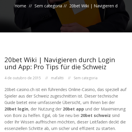
Home
Sem categoria
20bet Wiki | Navigieren d
20bet Wiki | Navigieren durch Login
und App: Pro Tips für die Schweiz
4 de outubro de 2015
mafaltti
Sem categoria
20bet-casino.ch ist ein führendes Online-Casino, das speziell auf
Spieler aus der Schweiz zugeschnitten ist. Dieser technische
Guide bietet eine umfassende Übersicht, um Ihnen bei der
20bet login
, der Nutzung der
20bet app
und der Maximierung
von Boni zu helfen. Egal, ob Sie neu bei
20bet schweiz
sind
oder Ihr Wissen auffrischen möchten, dieser Leitfaden deckt die
essenziellen Schritte ab, um sicher und effizient zu starten.