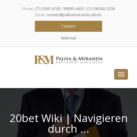
Phone:
(71) 3341-6765 / 99993-4432 / (11) 96342-5238
Email:
contato@palhaemiranda.adv.br
Contato
Webmail
Toggle
navigat
20bet Wiki | Navigieren
durch ...