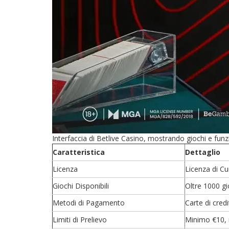
Interfaccia di Betlive Casino, mostrando giochi e funzi
Caratteristica
Dettaglio
Licenza
Licenza di C
Giochi Disponibili
Oltre 1000 gi
Metodi di Pagamento
Carte di credi
Limiti di Prelievo
Minimo €10, 