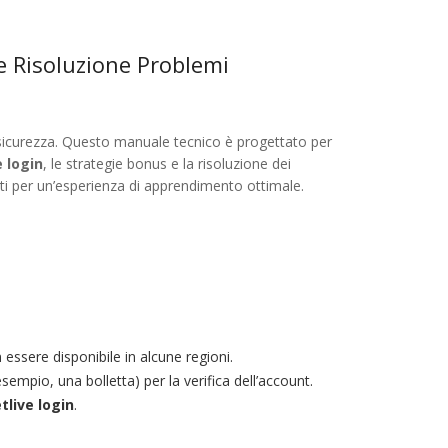
e Risoluzione Problemi
 sicurezza. Questo manuale tecnico è progettato per
e login
, le strategie bonus e la risoluzione dei
iati per un’esperienza di apprendimento ottimale.
 essere disponibile in alcune regioni.
mpio, una bolletta) per la verifica dell’account.
tlive login
.