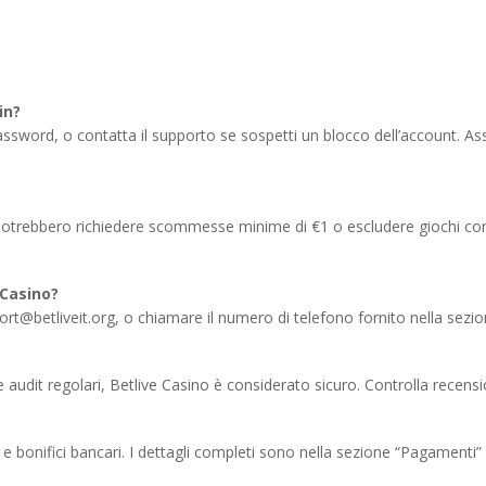
in?
password, o contatta il supporto se sospetti un blocco dell’account. As
s potrebbero richiedere scommesse minime di €1 o escludere giochi com
 Casino?
port@betliveit.org, o chiamare il numero di telefono fornito nella sezio
e audit regolari, Betlive Casino è considerato sicuro. Controlla recensi
, e bonifici bancari. I dettagli completi sono nella sezione “Pagamenti” 