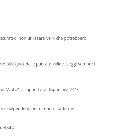
sicurati di non utilizzare VPN che potrebbero
e blackjack dalle puntate valide. Leggi sempre i
ne “Aiuto”. Il supporto è disponibile 24/7.
oni indipendenti per ulteriori conferme.
del sito.