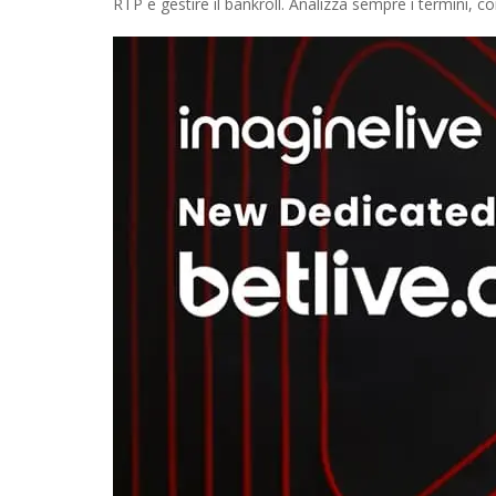
RTP e gestire il bankroll. Analizza sempre i termini, c