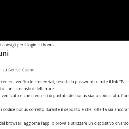
 consigli per il login e i bonus.
uni
i su Betlive Casino:
cedere, verifica le credenziali, resetta la password tramite il link “P
rto con screenshot dell’errore.
a verificato e che i requisiti di puntata dei bonus siano soddisfatti. C
un codice bonus corretto durante il deposito e che l’offerta sia ancora 
del browser, aggiorna l’app, o prova a utilizzare un dispositivo divers