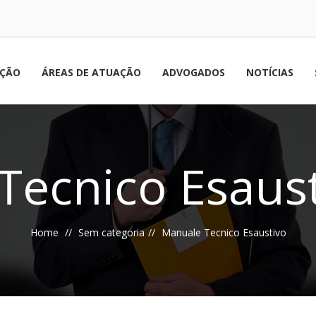
AÇÃO
ÁREAS DE ATUAÇÃO
ADVOGADOS
NOTÍCIAS
ecnico Esausti
Home
Sem categoria
Manuale Tecnico Esaustivo