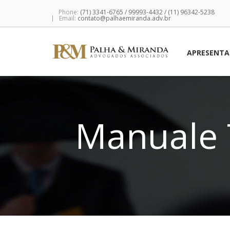
Phone:
(71) 3341-6765 / 99993-4432 / (11) 96342-5238
Email:
contato@palhaemiranda.adv.br
APRESENT
Manuale T