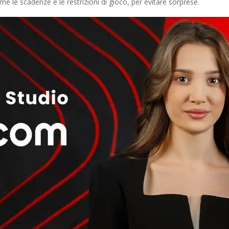
ome le scadenze e le restrizioni di gioco, per evitare sorprese.