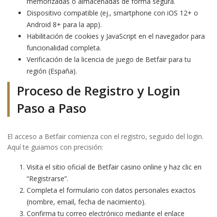
memorizadas o almacenadas de forma segura.
Dispositivo compatible (ej., smartphone con iOS 12+ o
Android 8+ para la app).
Habilitación de cookies y JavaScript en el navegador para
funcionalidad completa.
Verificación de la licencia de juego de Betfair para tu
región (España).
Proceso de Registro y Login
Paso a Paso
El acceso a Betfair comienza con el registro, seguido del login.
Aquí te guiamos con precisión:
Visita el sitio oficial de Betfair casino online y haz clic en
“Registrarse”.
Completa el formulario con datos personales exactos
(nombre, email, fecha de nacimiento).
Confirma tu correo electrónico mediante el enlace