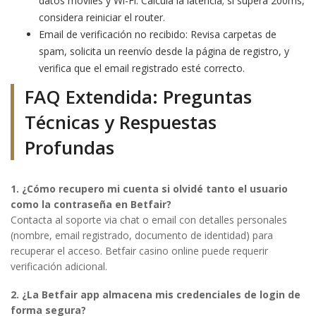
datos móviles y Wi-Fi. Calcula la latencia; si supera 200ms,
considera reiniciar el router.
Email de verificación no recibido: Revisa carpetas de
spam, solicita un reenvío desde la página de registro, y
verifica que el email registrado esté correcto.
FAQ Extendida: Preguntas
Técnicas y Respuestas
Profundas
1. ¿Cómo recupero mi cuenta si olvidé tanto el usuario
como la contraseña en Betfair?
Contacta al soporte via chat o email con detalles personales
(nombre, email registrado, documento de identidad) para
recuperar el acceso. Betfair casino online puede requerir
verificación adicional.
2. ¿La Betfair app almacena mis credenciales de login de
forma segura?