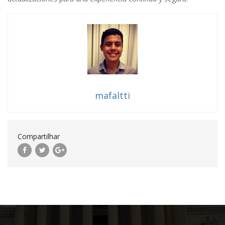
mafaltti
Compartilhar