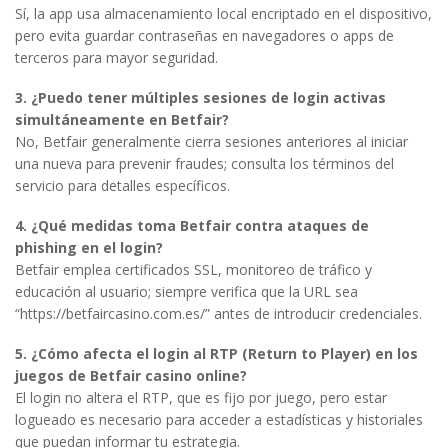
Sí, la app usa almacenamiento local encriptado en el dispositivo,
pero evita guardar contraseñas en navegadores o apps de
terceros para mayor seguridad.
3. ¿Puedo tener múltiples sesiones de login activas
simultáneamente en Betfair?
No, Betfair generalmente cierra sesiones anteriores al iniciar
una nueva para prevenir fraudes; consulta los términos del
servicio para detalles específicos.
4. ¿Qué medidas toma Betfair contra ataques de
phishing en el login?
Betfair emplea certificados SSL, monitoreo de tráfico y
educación al usuario; siempre verifica que la URL sea
“https://betfaircasino.com.es/” antes de introducir credenciales.
5. ¿Cómo afecta el login al RTP (Return to Player) en los
juegos de Betfair casino online?
El login no altera el RTP, que es fijo por juego, pero estar
logueado es necesario para acceder a estadísticas y historiales
que puedan informar tu estrategia.