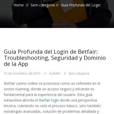
Home
Sem categoria
Guía Profunda del Login
Guía Profunda del Login de Betfair:
Troubleshooting, Seguridad y Dominio
de la App
15 de novembro de 2015
mafaltti
Sem categoria
Betfair casino online se posiciona como un referente en el
sector iGaming, donde un acceso seguro y eficiente es
fundamental para la experiencia del usuario. Esta guía
exhaustiva aborda el
Betfair login
desde una perspectiva
técnica, cubriendo no solo el proceso básico, sino también
estrategias avanzadas, solución de problemas detallada y