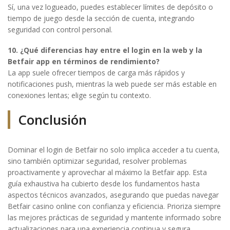
Sí, una vez logueado, puedes establecer límites de depósito o
tiempo de juego desde la sección de cuenta, integrando
seguridad con control personal.
10. ¿Qué diferencias hay entre el login en la web y la
Betfair app en términos de rendimiento?
La app suele ofrecer tiempos de carga más rápidos y
notificaciones push, mientras la web puede ser más estable en
conexiones lentas; elige según tu contexto.
Conclusión
Dominar el login de Betfair no solo implica acceder a tu cuenta,
sino también optimizar seguridad, resolver problemas
proactivamente y aprovechar al máximo la Betfair app. Esta
guía exhaustiva ha cubierto desde los fundamentos hasta
aspectos técnicos avanzados, asegurando que puedas navegar
Betfair casino online con confianza y eficiencia. Prioriza siempre
las mejores prácticas de seguridad y mantente informado sobre
actualizaciones para una experiencia continua y segura.