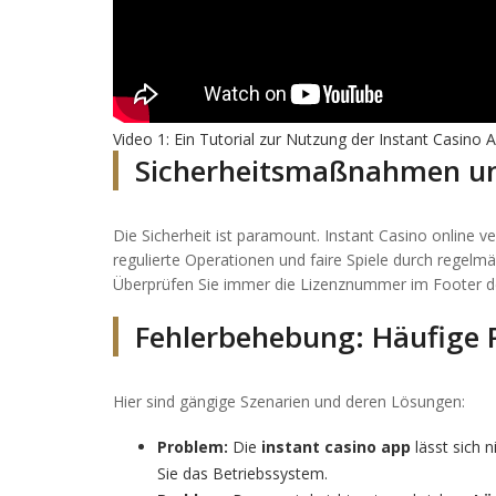
Video 1: Ein Tutorial zur Nutzung der Instant Casino
Sicherheitsmaßnahmen un
Die Sicherheit ist paramount. Instant Casino online 
regulierte Operationen und faire Spiele durch regelm
Überprüfen Sie immer die Lizenznummer im Footer d
Fehlerbehebung: Häufige
Hier sind gängige Szenarien und deren Lösungen:
Problem:
Die
instant casino app
lässt sich n
Sie das Betriebssystem.