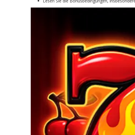
Lesen Sie die Bonusbedingungen, insbesonder