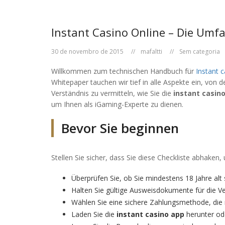
Instant Casino Online – Die Umfa
30 de novembro de 2015
mafaltti
Sem categoria
Willkommen zum technischen Handbuch für
Instant c
Whitepaper tauchen wir tief in alle Aspekte ein, von d
Verständnis zu vermitteln, wie Sie die
instant casin
um Ihnen als iGaming-Experte zu dienen.
Bevor Sie beginnen
Stellen Sie sicher, dass Sie diese Checkliste abhaken
Überprüfen Sie, ob Sie mindestens 18 Jahre alt s
Halten Sie gültige Ausweisdokumente für die Ver
Wählen Sie eine sichere Zahlungsmethode, die m
Laden Sie die
instant casino app
herunter ode