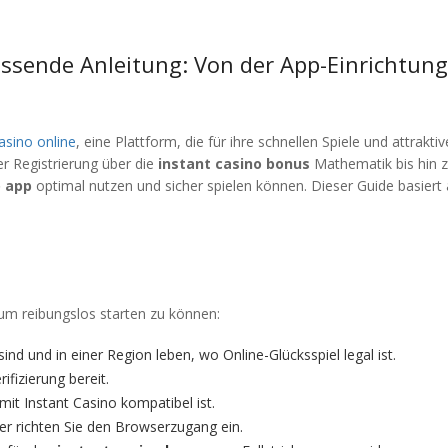
ssende Anleitung: Von der App-Einrichtung
asino online
, eine Plattform, die für ihre schnellen Spiele und attrakt
er Registrierung über die
instant casino bonus
Mathematik bis hin zu
o app
optimal nutzen und sicher spielen können. Dieser Guide basiert a
, um reibungslos starten zu können:
ind und in einer Region leben, wo Online-Glücksspiel legal ist.
ifizierung bereit.
it Instant Casino kompatibel ist.
r richten Sie den Browserzugang ein.