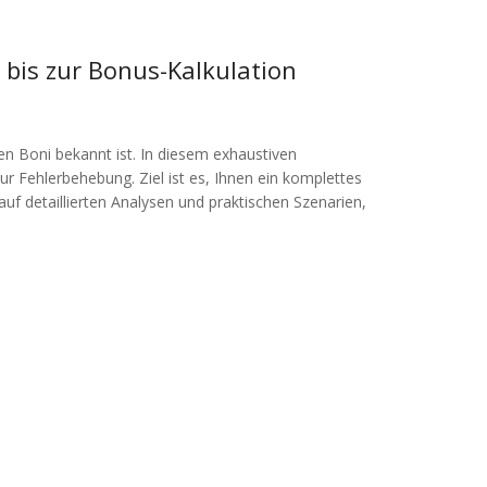
 bis zur Bonus-Kalkulation
iven Boni bekannt ist. In diesem exhaustiven
r Fehlerbehebung. Ziel ist es, Ihnen ein komplettes
uf detaillierten Analysen und praktischen Szenarien,