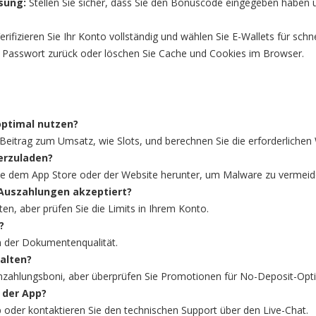
sung:
Stellen Sie sicher, dass Sie den Bonuscode eingegeben haben u
erifizieren Sie Ihr Konto vollständig und wählen Sie E-Wallets für schn
r Passwort zurück oder löschen Sie Cache und Cookies im Browser.
optimal nutzen?
 Beitrag zum Umsatz, wie Slots, und berechnen Sie die erforderlichen
terzuladen?
en wie dem App Store oder der Website herunter, um Malware zu vermeid
Auszahlungen akzeptiert?
en, aber prüfen Sie die Limits in Ihrem Konto.
?
n der Dokumentenqualität.
halten?
Einzahlungsboni, aber überprüfen Sie Promotionen für No-Deposit-Opt
 der App?
App oder kontaktieren Sie den technischen Support über den Live-Chat.