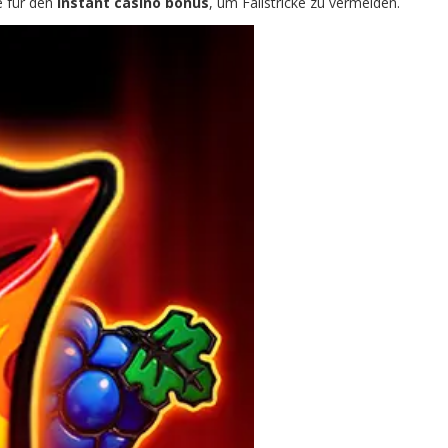
e für den
instant casino bonus
, um Fallstricke zu vermeiden.