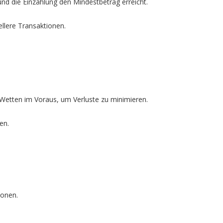
nd die Einzahlung den Mindestbetrag erreicht.
ellere Transaktionen.
 Wetten im Voraus, um Verluste zu minimieren.
en.
ionen.