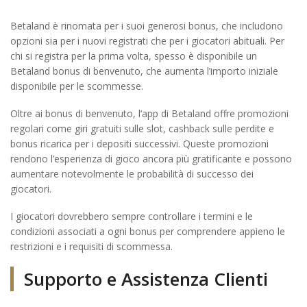
Betaland è rinomata per i suoi generosi bonus, che includono
opzioni sia per i nuovi registrati che per i giocatori abituali. Per
chi si registra per la prima volta, spesso è disponibile un
Betaland bonus di benvenuto, che aumenta l’importo iniziale
disponibile per le scommesse.
Oltre ai bonus di benvenuto, l’app di Betaland offre promozioni
regolari come giri gratuiti sulle slot, cashback sulle perdite e
bonus ricarica per i depositi successivi. Queste promozioni
rendono l’esperienza di gioco ancora più gratificante e possono
aumentare notevolmente le probabilità di successo dei
giocatori.
I giocatori dovrebbero sempre controllare i termini e le
condizioni associati a ogni bonus per comprendere appieno le
restrizioni e i requisiti di scommessa.
Supporto e Assistenza Clienti