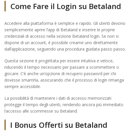
Come Fare il Login su Betaland
Accedere alla piattaforma è semplice e rapido. Gli utenti devono
semplicemente aprire l’app di Betaland e inserire le proprie
credenziali di accesso nella sezione Betaland login. Se non si
dispone di un account, è possibile crearne uno direttamente
dall’applicazione, seguendo una procedura guidata passo passo.
Questa sezione è progettata per essere intuitiva e veloce,
riducendo il tempo necessario per passare a scommettere o
giocare. C’è anche un’opzione di recupero password per chi
dovesse smarrirla, assicurando che il processo di login rimanga
sempre accessibile.
La possibilità di mantenere i dati di accesso memorizzati
protegge il tempo degli utenti, rendendo ancora più immediato
l’accesso alle scommesse su Betaland.
I Bonus Offerti su Betaland