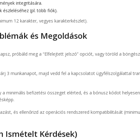
mények integritására.
szleléséhez (pl. több fiók).
minimum 12 karakter, vegyes karakterkészlet).
roblémák és Megoldások
apsz, próbáld meg a “Elfelejtett jelszó” opciót, vagy töröld a böngész
rj 3 munkanapot, majd vedd fel a kapcsolatot ügyfélszolgálattal tra
a minimális befizetési összeget elérted, és a bónusz kódot helyesen
zésképp.
azást, és ellenőrizd az operációs rendszered kompatibilitását (minim
n Ismételt Kérdések)