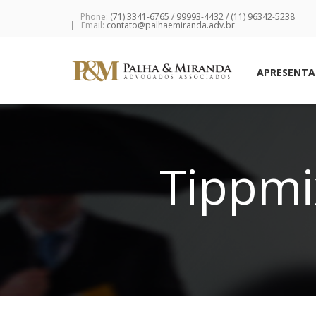
Phone:
(71) 3341-6765 / 99993-4432 / (11) 96342-5238
Email:
contato@palhaemiranda.adv.br
APRESENT
Tippmi