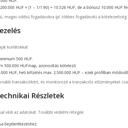
.000 HUF.
200.000 HUF × (1 – 1/1.90) ≈ 10.526 HUF, de a bónusz 10.000 HUF fed
tú, magas oddsú fogadásokra (pl. többes fogadások) a kötelezettség g
ezelés
ját korlátokkal:
 minimum 500 HUF.
m 500.000 HUF/nap, azonosítás kötelező.
0.000 HUF, heti kifizetés max. 2.500.000 HUF – ezek profilban módosít
gyorsabb tranzakciókért, és monitorozd a tranzakciós előzményeket csal
echnikai Részletek
sal védi az adatokat. További védelmi rétegek:
ása bejelentkezéshez.