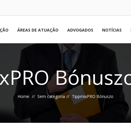
AÇÃO
ÁREAS DE ATUAÇÃO
ADVOGADOS
NOTÍCIAS
xPRO Bónuszok
Home
Sem categoria
TippmixPRO Bónuszo