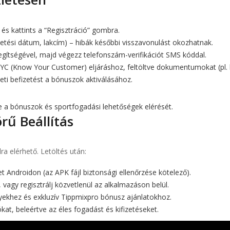
és kattints a “Regisztráció” gombra.
letési dátum, lakcím) – hibák későbbi visszavonulást okozhatnak.
segítségével, majd végezz telefonszám-verifikációt SMS kóddal.
a KYC (Know Your Customer) eljáráshoz, feltöltve dokumentumokat (pl. 
eti befizetést a bónuszok aktiválásához.
e a bónuszok és sportfogadási lehetőségek elérését.
rű Beállítás
a elérhető. Letöltés után:
t Androidon (az APK fájl biztonsági ellenőrzése kötelező).
 vagy regisztrálj közvetlenül az alkalmazáson belül.
yekhez és exkluzív Tippmixpro bónusz ajánlatokhoz.
at, beleértve az éles fogadást és kifizetéseket.