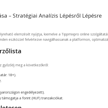
a – Stratégiai Analízis Lépésről Lépésre
yreható elemzését nyújtja, kiemelve a Tippmixpro online szolgáltat
inden eszközzel felvértezve navigálhassanak a platformon, optimalizál
rzőlista
z győződj meg a következőkről:
atár: 18+).
.
gyarországon engedélyezett).
 támogatja a forint (HUF) tranzakciókat.
zletesen