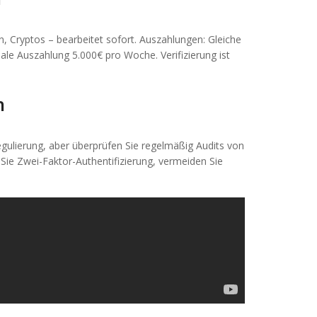
n, Cryptos – bearbeitet sofort. Auszahlungen: Gleiche
e Auszahlung 5.000€ pro Woche. Verifizierung ist
n
egulierung, aber überprüfen Sie regelmäßig Audits von
n Sie Zwei-Faktor-Authentifizierung, vermeiden Sie