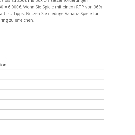
us bis zu 200€ mit 30x Umsatzanforderungen.
30 = 6.000€. Wenn Sie Spiele mit einem RTP von 96%
t ist. Tipps: Nutzen Sie niedrige Varianz-Spiele für
ring zu erreichen.
tion
n