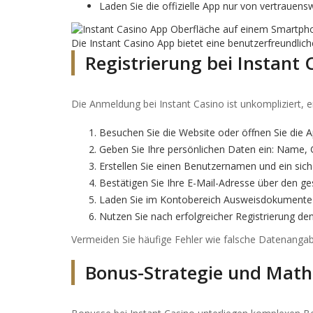
Laden Sie die offizielle App nur von vertrauens
Die Instant Casino App bietet eine benutzerfreundliche
Registrierung bei Instant 
Die Anmeldung bei Instant Casino ist unkompliziert, er
Besuchen Sie die Website oder öffnen Sie die Ap
Geben Sie Ihre persönlichen Daten ein: Name,
Erstellen Sie einen Benutzernamen und ein sic
Bestätigen Sie Ihre E-Mail-Adresse über den ge
Laden Sie im Kontobereich Ausweisdokumente h
Nutzen Sie nach erfolgreicher Registrierung 
Vermeiden Sie häufige Fehler wie falsche Datenang
Bonus-Strategie und Math