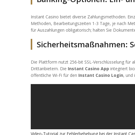
Instant Casino bietet diverse Zahlungsmethoden. Einza
Methoden, Bearbeitungszeiten 1-3 Tage, je nach Meth
für Auszahlungen obligatorisch; halten Sie Dokument
Sicherheitsmaßnahmen: Sc
Die Plattform nutzt 256-bit SSL-Verschlüsselung für 
Drittanbietern. Die
Instant Casino App
integriert bi
öffentliche Wi-Fi für den
Instant Casino Login
, und
Video-Tutorial zur Fehlerbehebung bei der Instant Cas