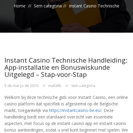
Home
Sem categoria
Instant Casino Technische
Instant Casino Technische Handleiding:
App-installatie en Bonuswiskunde
Uitgelegd – Stap-voor-Stap
5 de março de 2016
mafaltti
Sem categoria
Welkom bij deze technische gids voor Instant Casino, een online
casino platform dat specifiek is afgestemd op de Belgische
markt, toegankelijk via
https://instantcasino-be.eu/
. Deze
handleiding biedt een standaard overzicht van essentiële
aspecten, met focus op de instant casino app en instant casino
bonus aanbiedingen, zodat u snel kunt beginnen met spelen. We