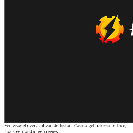
Een visueel overzicht van de Instant Casino gebruikersinterface,
zoals getoond in een review.