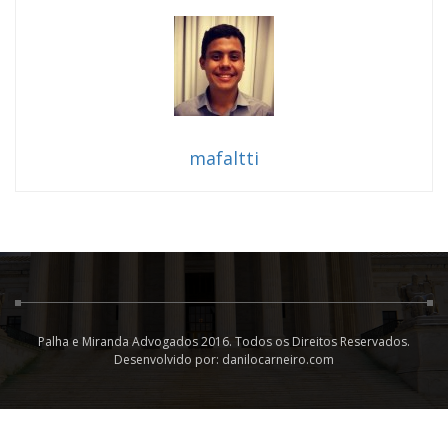
mafaltti
Palha e Miranda Advogados 2016. Todos os Direitos Reservados.
Desenvolvido por: danilocarneiro.com