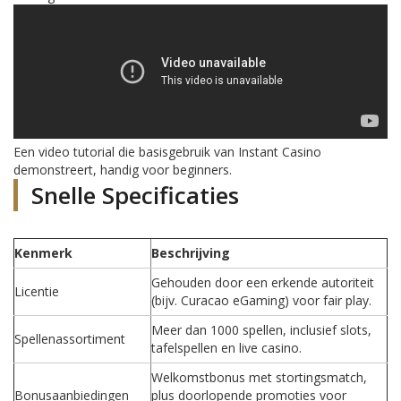
Een video tutorial die basisgebruik van Instant Casino
demonstreert, handig voor beginners.
Snelle Specificaties
Kenmerk
Beschrijving
Gehouden door een erkende autoriteit
Licentie
(bijv. Curacao eGaming) voor fair play.
Meer dan 1000 spellen, inclusief slots,
Spellenassortiment
tafelspellen en live casino.
Welkomstbonus met stortingsmatch,
Bonusaanbiedingen
plus doorlopende promoties voor