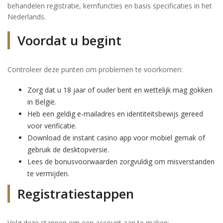
behandelen registratie, kernfuncties en basis specificaties in het
Nederlands.
Voordat u begint
Controleer deze punten om problemen te voorkomen:
Zorg dat u 18 jaar of ouder bent en wettelijk mag gokken
in België.
Heb een geldig e-mailadres en identiteitsbewijs gereed
voor verificatie.
Download de instant casino app voor mobiel gemak of
gebruik de desktopversie.
Lees de bonusvoorwaarden zorgvuldig om misverstanden
te vermijden.
Registratiestappen
Volg deze stappen om een account aan te maken: