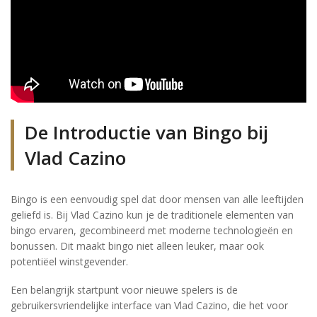
De Introductie van Bingo bij
Vlad Cazino
Bingo is een eenvoudig spel dat door mensen van alle leeftijden
geliefd is. Bij Vlad Cazino kun je de traditionele elementen van
bingo ervaren, gecombineerd met moderne technologieën en
bonussen. Dit maakt bingo niet alleen leuker, maar ook
potentiëel winstgevender.
Een belangrijk startpunt voor nieuwe spelers is de
gebruikersvriendelijke interface van Vlad Cazino, die het voor