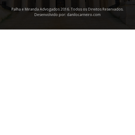
Palha e Miranda Advogados 2016. Todos os Direitos Reservados.
Desenvolvido por: danilocarneiro.com