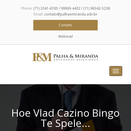
Phone:
(71) 3341-6765 / 99993-4432 / (11) 96342-5238
Email:
contato@palhaemiranda.adv.br
Contato
Webmail
Toggle
navigat
Hoe Vlad Cazino Bingo
Te Spele...