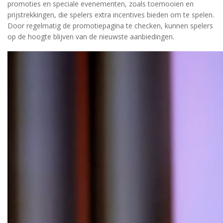
promoties en speciale evenementen, zoals toernooien en
prijstrekkingen, die spelers extra incentives bieden om te spelen.
Door regelmatig de promotiepagina te checken, kunnen spelers
op de hoogte blijven van de nieuwste aanbiedingen.