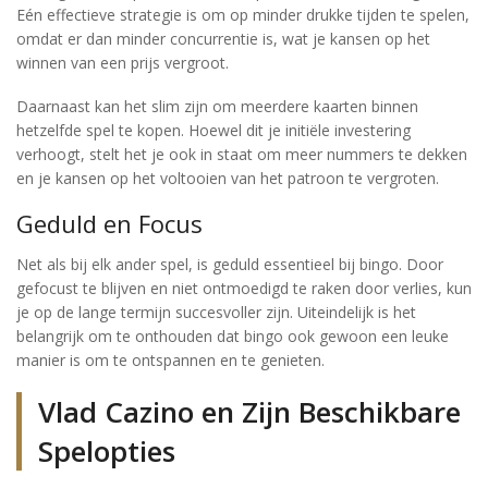
Eén effectieve strategie is om op minder drukke tijden te spelen,
omdat er dan minder concurrentie is, wat je kansen op het
winnen van een prijs vergroot.
Daarnaast kan het slim zijn om meerdere kaarten binnen
hetzelfde spel te kopen. Hoewel dit je initiële investering
verhoogt, stelt het je ook in staat om meer nummers te dekken
en je kansen op het voltooien van het patroon te vergroten.
Geduld en Focus
Net als bij elk ander spel, is geduld essentieel bij bingo. Door
gefocust te blijven en niet ontmoedigd te raken door verlies, kun
je op de lange termijn succesvoller zijn. Uiteindelijk is het
belangrijk om te onthouden dat bingo ook gewoon een leuke
manier is om te ontspannen en te genieten.
Vlad Cazino en Zijn Beschikbare
Spelopties