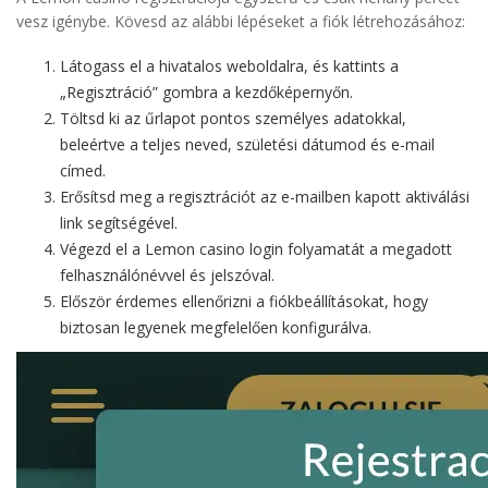
vesz igénybe. Kövesd az alábbi lépéseket a fiók létrehozásához:
Látogass el a hivatalos weboldalra, és kattints a
„Regisztráció” gombra a kezdőképernyőn.
Töltsd ki az űrlapot pontos személyes adatokkal,
beleértve a teljes neved, születési dátumod és e-mail
címed.
Erősítsd meg a regisztrációt az e-mailben kapott aktiválási
link segítségével.
Végezd el a Lemon casino login folyamatát a megadott
felhasználónévvel és jelszóval.
Először érdemes ellenőrizni a fiókbeállításokat, hogy
biztosan legyenek megfelelően konfigurálva.