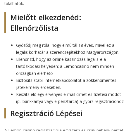
találhatók.
Mielőtt elkezdenéd:
Ellenőrzőlista
Győződj meg róla, hogy elmúltál 18 éves, mivel ez a
legális korhatár a szerencsejátékhoz Magyarországon.
Ellenőrizd, hogy az online kaszinózás legális-e a
tartózkodási helyeden; a Lemoncasino nem minden
országban elérhető.
Biztosíts stabil internetkapcsolatot a zökkenőmentes
játékélmény érdekében.
Készíts elő egy érvényes e-mail címet és fizetési módot
(pl. bankkártya vagy e-pénztárca) a gyors regisztrációhoz.
Regisztráció Lépései
A Lemon casino regisztrációja egyszerű és csak néhány percet