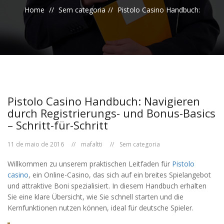
Home
Sem categoria
Pistolo Casino Handbuch:
Pistolo Casino Handbuch: Navigieren
durch Registrierungs- und Bonus-Basics
– Schritt-für-Schritt
11 de maio de 2016
mafaltti
Sem categoria
Willkommen zu unserem praktischen Leitfaden für
Pistolo
casino
, ein Online-Casino, das sich auf ein breites Spielangebot
und attraktive Boni spezialisiert. In diesem Handbuch erhalten
Sie eine klare Übersicht, wie Sie schnell starten und die
Kernfunktionen nutzen können, ideal für deutsche Spieler.