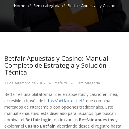
Home
Sem categoria
Betfair Apuestas y Casino
Betfair Apuestas y Casino: Manual
Completo de Estrategia y Solución
Técnica
11 de setembro de 2016
mafaltti
Sem categoria
Betfair es una plataforma líder en apuestas y casino en línea,
accesible a través de
https://betfair-es.net/
, que combina
mercados de intercambio con opciones tradicionales. Este
manual exhaustivo está diseñado para usuarios que buscan
dominar el
Betfair login
, optimizar las
Betfair apuestas
y
explorar el
Casino Betfair
, abordando desde el registro hasta