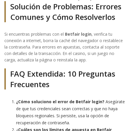
Solución de Problemas: Errores
Comunes y Cómo Resolverlos
Si encuentras problemas con el
Betfair login
, verifica tu
conexión a internet, borra la caché del navegador o restablece
la contraseña. Para errores en apuestas, contacta al soporte
con detalles de la transacción. En el casino, si un juego no
carga, actualiza la página o reinstala la app.
FAQ Extendida: 10 Preguntas
Frecuentes
¿Cómo soluciono el error de Betfair login?
Asegúrate
de que tus credenciales sean correctas y que no haya
bloqueos regionales. Si persiste, usa la opción de
recuperación de contraseña.
¿Cuáles son los límites de apuesta en Betfair