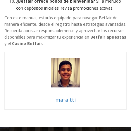
¿Betfair ofrece bonos de bienvenida?
Sí, a menudo
con depósitos iniciales; revisa promociones activas.
Con este manual, estarás equipado para navegar Betfair de
manera eficiente, desde el registro hasta estrategias avanzadas.
Recuerda apostar responsablemente y aprovechar los recursos
disponibles para maximizar tu experiencia en
Betfair apuestas
y el
Casino Betfair
.
mafaltti