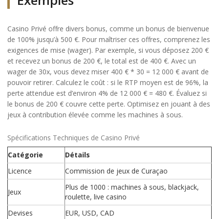
Exemples
Casino Privé offre divers bonus, comme un bonus de bienvenue
de 100% jusqu’à 500 €. Pour maîtriser ces offres, comprenez les
exigences de mise (wager). Par exemple, si vous déposez 200 €
et recevez un bonus de 200 €, le total est de 400 €. Avec un
wager de 30x, vous devez miser 400 € * 30 = 12 000 € avant de
pouvoir retirer. Calculez le coût : si le RTP moyen est de 96%, la
perte attendue est d’environ 4% de 12 000 € = 480 €. Évaluez si
le bonus de 200 € couvre cette perte. Optimisez en jouant à des
jeux à contribution élevée comme les machines à sous.
Spécifications Techniques de Casino Privé
Catégorie
Détails
Licence
Commission de jeux de Curaçao
Plus de 1000 : machines à sous, blackjack,
Jeux
roulette, live casino
Devises
EUR, USD, CAD