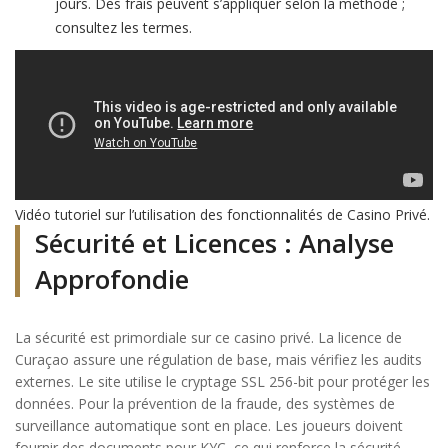
jours. Des frais peuvent s’appliquer selon la méthode ;
consultez les termes.
Vidéo tutoriel sur l’utilisation des fonctionnalités de Casino Privé.
Sécurité et Licences : Analyse
Approfondie
La sécurité est primordiale sur ce casino privé. La licence de
Curaçao assure une régulation de base, mais vérifiez les audits
externes. Le site utilise le cryptage SSL 256-bit pour protéger les
données. Pour la prévention de la fraude, des systèmes de
surveillance automatique sont en place. Les joueurs doivent
fournir des documents pour KYC, ce qui renforce la sécurité.