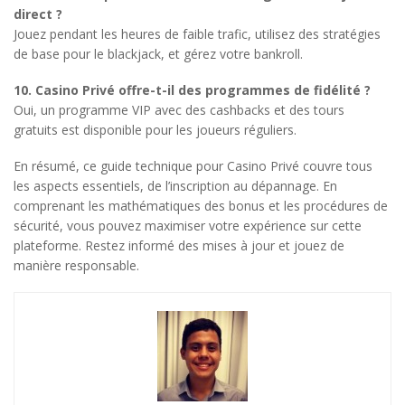
direct ?
Jouez pendant les heures de faible trafic, utilisez des stratégies
de base pour le blackjack, et gérez votre bankroll.
10. Casino Privé offre-t-il des programmes de fidélité ?
Oui, un programme VIP avec des cashbacks et des tours
gratuits est disponible pour les joueurs réguliers.
En résumé, ce guide technique pour Casino Privé couvre tous
les aspects essentiels, de l’inscription au dépannage. En
comprenant les mathématiques des bonus et les procédures de
sécurité, vous pouvez maximiser votre expérience sur cette
plateforme. Restez informé des mises à jour et jouez de
manière responsable.