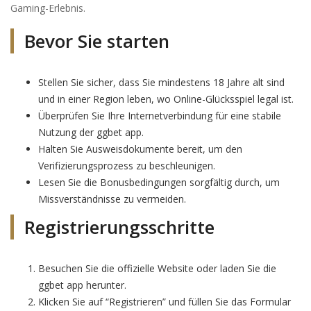
Gaming-Erlebnis.
Bevor Sie starten
Stellen Sie sicher, dass Sie mindestens 18 Jahre alt sind
und in einer Region leben, wo Online-Glücksspiel legal ist.
Überprüfen Sie Ihre Internetverbindung für eine stabile
Nutzung der ggbet app.
Halten Sie Ausweisdokumente bereit, um den
Verifizierungsprozess zu beschleunigen.
Lesen Sie die Bonusbedingungen sorgfältig durch, um
Missverständnisse zu vermeiden.
Registrierungsschritte
Besuchen Sie die offizielle Website oder laden Sie die
ggbet app herunter.
Klicken Sie auf “Registrieren” und füllen Sie das Formular