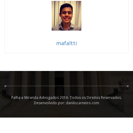
mafaltti
Palha e Miranda Advogados 2016. Todos os Direitos Reservados.
Desenvolvido por: danilocarneiro.com