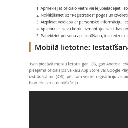
Apmeklējiet oficiālo vietni vai lejupielādējiet li
Noklikšķiniet uz “Reģistrēties” pogas un izvēliet
Aizpildiet veidlapu ar personisko informāciju, ie
Apstipriniet savu kontu, izmantojot saiti, kas n
Pabeidziet personu apliecināšanu, iesniedzot n
Mobilā lietotne: Iestatīša
1win piedāvā mobilu lietotni gan iOS, gan Android ierīc
pieejama oficiālajos veikalu App Store vai Google Play
izstrādātājam (iOS), pēc tam veiciet reģistrāciju vai 
biometrisko autentifikāciju.