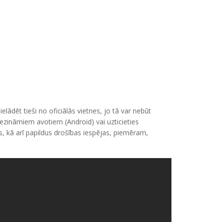
lādēt tieši no oficiālās vietnes, jo tā var nebūt
nezināmiem avotiem (Android) vai uzticieties
as, kā arī papildus drošības iespējas, piemēram,