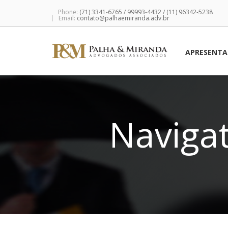
Phone:
(71) 3341-6765 / 99993-4432 / (11) 96342-5238
Email:
contato@palhaemiranda.adv.br
APRESENT
Navigat