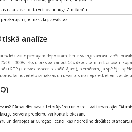
mas daudzos sporta veidos ar augstām likmēm
pārskaitījumi, e-maki, kriptovalūtas
tiskā analīze
0% līdz 200€ pirmajam depozītam, bet ir svarīgi saprast izložu pras
50€ = 300€. Izložu prasība var būt 50x depozītam un bonusam kopā, 
spēļu RTP (atdeves procents spēlētājam), piemēram, ja spēlējat spēl
atorus, lai novērtētu izmaksas un izvairītos no neparedzētiem zaudēj
AQ)
ontam?
Pārbaudiet savus lietotājvārdu un paroli, vai izmantojiet “Aizmirs
 īslaicīgu servera problēmu vai konta bloķēšanu.
anu un darbojas ar Curaçao licenci, kas nodrošina drošības standart