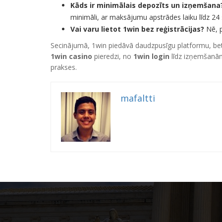
Kāds ir minimālais depozīts un izņemšana
minimāli, ar maksājumu apstrādes laiku līdz 24
Vai varu lietot 1win bez reģistrācijas?
Nē, p
Secinājumā, 1win piedāvā daudzpusīgu platformu, bet 
1win casino
pieredzi, no
1win login
līdz izņemšanā
prakses.
mafaltti