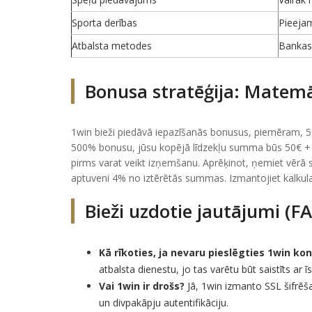
Sporta derības
Pieeja
Atbalsta metodes
Bankas 
Bonusa stratēģija: Matemā
1win bieži piedāvā iepazīšanās bonusus, piemēram, 50
500% bonusu, jūsu kopējā līdzekļu summa būs 50€ + 2
pirms varat veikt izņemšanu. Aprēķinot, ņemiet vērā 
aptuveni 4% no iztērētās summas. Izmantojiet kalkul
Bieži uzdotie jautājumi (F
Kā rīkoties, ja nevaru pieslēgties 1win k
atbalsta dienestu, jo tas varētu būt saistīts ar
Vai 1win ir drošs?
Jā, 1win izmanto SSL šifrēš
un divpakāpju autentifikāciju.