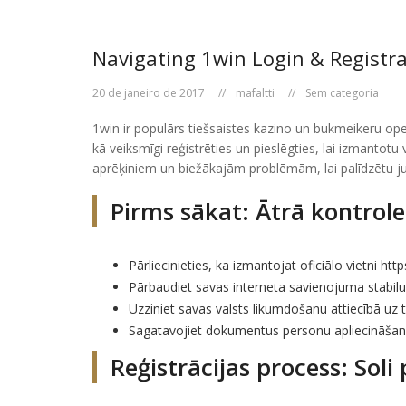
Navigating 1win Login & Registra
20 de janeiro de 2017
mafaltti
Sem categoria
1win ir populārs tiešsaistes kazino un bukmeikeru ope
kā veiksmīgi reģistrēties un pieslēgties, lai izmanto
aprēķiniem un biežākajām problēmām, lai palīdzētu ju
Pirms sākat: Ātrā kontroles
Pārliecinieties, ka izmantojat oficiālo vietni http
Pārbaudiet savas interneta savienojuma stabilum
Uzziniet savas valsts likumdošanu attiecībā uz t
Sagatavojiet dokumentus personu apliecināšana
Reģistrācijas process: Soli