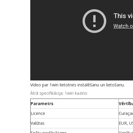
Video par 1win lietotnes instalēšanu un lietošanu.
Ātrā specifikācija: 1win kazino
Parametrs
Vērtīb
Licence
Curaça
Valūtas
EUR, US
Spēļu piedāvājums
Vairāk 