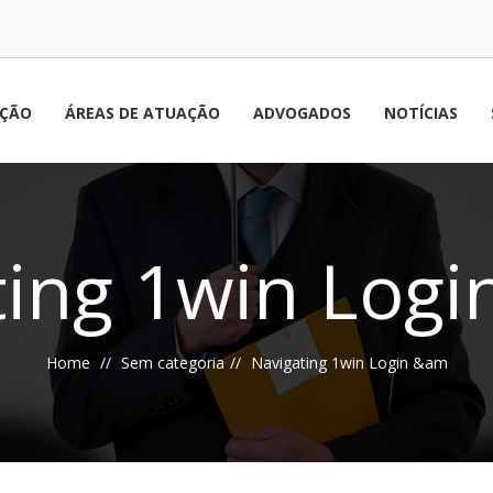
AÇÃO
ÁREAS DE ATUAÇÃO
ADVOGADOS
NOTÍCIAS
ing 1win Login
Home
Sem categoria
Navigating 1win Login &am