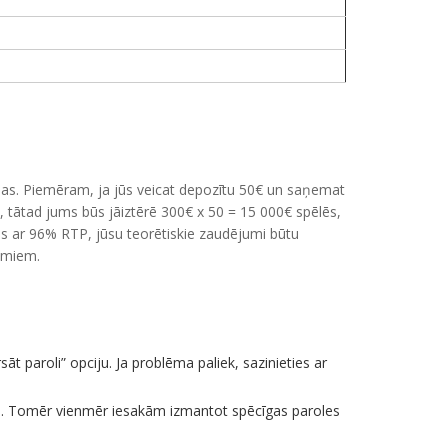
ības. Piemēram, ja jūs veicat depozītu 50€ un saņemat
tātad jums būs jāiztērē 300€ x 50 = 15 000€ spēlēs,
es ar 96% RTP, jūsu teorētiskie zaudējumi būtu
umiem.
āt paroli” opciju. Ja problēma paliek, sazinieties ar
us. Tomēr vienmēr iesakām izmantot spēcīgas paroles