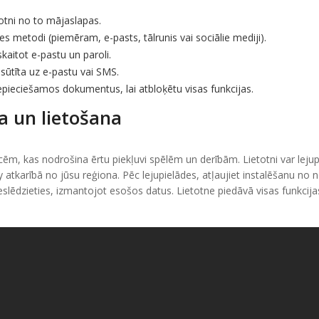
etotni no to mājaslapas.
ies metodi (piemēram, e-pasts, tālrunis vai sociālie mediji).
skaitot e-pastu un paroli.
osūtīta uz e-pastu vai SMS.
epieciešamos dokumentus, lai atbloķētu visas funkcijas.
na un lietošana
ēm, kas nodrošina ērtu piekļuvi spēlēm un derībām. Lietotni var lejupie
 atkarībā no jūsu reģiona. Pēc lejupielādes, atļaujiet instalēšanu no 
pieslēdzieties, izmantojot esošos datus. Lietotne piedāvā visas funkcij