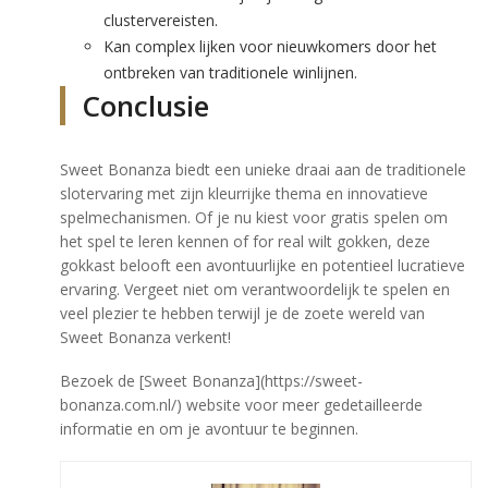
clustervereisten.
Kan complex lijken voor nieuwkomers door het
ontbreken van traditionele winlijnen.
Conclusie
Sweet Bonanza biedt een unieke draai aan de traditionele
slotervaring met zijn kleurrijke thema en innovatieve
spelmechanismen. Of je nu kiest voor gratis spelen om
het spel te leren kennen of for real wilt gokken, deze
gokkast belooft een avontuurlijke en potentieel lucratieve
ervaring. Vergeet niet om verantwoordelijk te spelen en
veel plezier te hebben terwijl je de zoete wereld van
Sweet Bonanza verkent!
Bezoek de [Sweet Bonanza](https://sweet-
bonanza.com.nl/) website voor meer gedetailleerde
informatie en om je avontuur te beginnen.