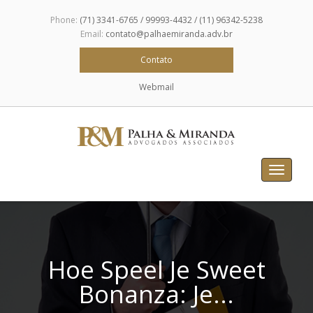
Phone:
(71) 3341-6765 / 99993-4432 / (11) 96342-5238
Email:
contato@palhaemiranda.adv.br
Contato
Webmail
Toggle
navigat
Hoe Speel Je Sweet
Bonanza: Je...