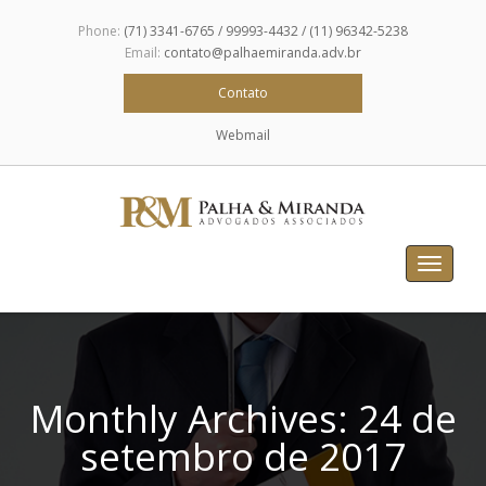
Phone:
(71) 3341-6765 / 99993-4432 / (11) 96342-5238
Email:
contato@palhaemiranda.adv.br
Contato
Webmail
Toggle
navigat
Monthly Archives: 24 de
setembro de 2017