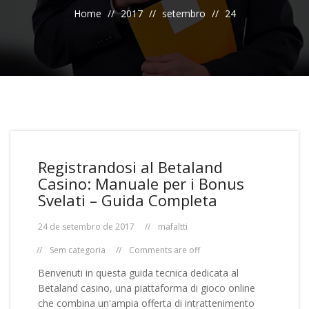
Home
2017
setembro
24
Registrandosi al Betaland
Casino: Manuale per i Bonus
Svelati – Guida Completa
24 de setembro de 2017
mafaltti
Sem categoria
Comments are off
Benvenuti in questa guida tecnica dedicata al
Betaland casino, una piattaforma di gioco online
che combina un'ampia offerta di intrattenimento