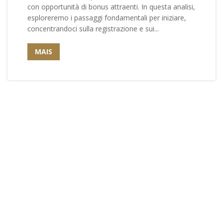
con opportunità di bonus attraenti. In questa analisi,
esploreremo i passaggi fondamentali per iniziare,
concentrandoci sulla registrazione e sui...
MAIS