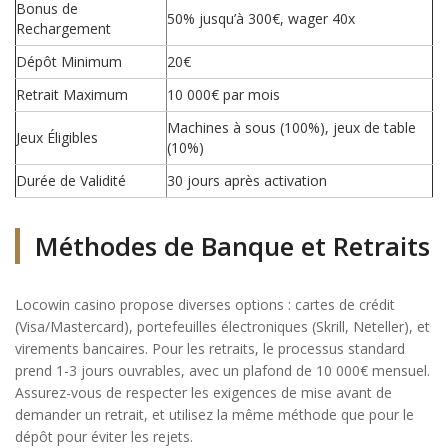
Bonus de
50% jusqu’à 300€, wager 40x
Rechargement
Dépôt Minimum
20€
Retrait Maximum
10 000€ par mois
Machines à sous (100%), jeux de table
Jeux Éligibles
(10%)
Durée de Validité
30 jours après activation
Méthodes de Banque et Retraits
Locowin casino propose diverses options : cartes de crédit
(Visa/Mastercard), portefeuilles électroniques (Skrill, Neteller), et
virements bancaires. Pour les retraits, le processus standard
prend 1-3 jours ouvrables, avec un plafond de 10 000€ mensuel.
Assurez-vous de respecter les exigences de mise avant de
demander un retrait, et utilisez la même méthode que pour le
dépôt pour éviter les rejets.