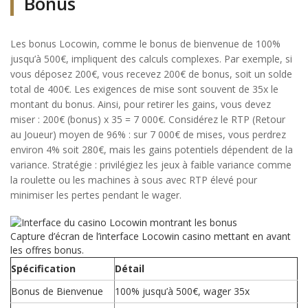
Bonus
Les bonus Locowin, comme le bonus de bienvenue de 100%
jusqu’à 500€, impliquent des calculs complexes. Par exemple, si
vous déposez 200€, vous recevez 200€ de bonus, soit un solde
total de 400€. Les exigences de mise sont souvent de 35x le
montant du bonus. Ainsi, pour retirer les gains, vous devez
miser : 200€ (bonus) x 35 = 7 000€. Considérez le RTP (Retour
au Joueur) moyen de 96% : sur 7 000€ de mises, vous perdrez
environ 4% soit 280€, mais les gains potentiels dépendent de la
variance. Stratégie : privilégiez les jeux à faible variance comme
la roulette ou les machines à sous avec RTP élevé pour
minimiser les pertes pendant le wager.
Capture d’écran de l’interface Locowin casino mettant en avant
les offres bonus.
Spécification
Détail
Bonus de Bienvenue
100% jusqu’à 500€, wager 35x