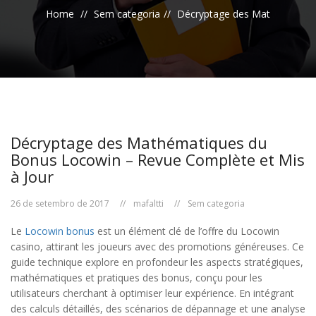
Home
Sem categoria
Décryptage des Mat
Décryptage des Mathématiques du
Bonus Locowin – Revue Complète et Mis
à Jour
26 de setembro de 2017
mafaltti
Sem categoria
Le
Locowin bonus
est un élément clé de l’offre du Locowin
casino, attirant les joueurs avec des promotions généreuses. Ce
guide technique explore en profondeur les aspects stratégiques,
mathématiques et pratiques des bonus, conçu pour les
utilisateurs cherchant à optimiser leur expérience. En intégrant
des calculs détaillés, des scénarios de dépannage et une analyse