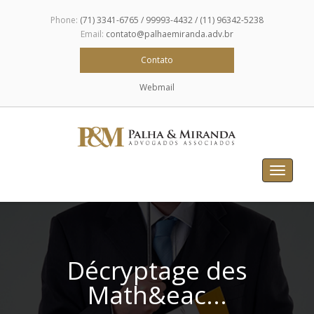
Phone:
(71) 3341-6765 / 99993-4432 / (11) 96342-5238
Email:
contato@palhaemiranda.adv.br
Contato
Webmail
Toggle
navigat
Décryptage des
Math&eac...