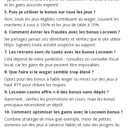
et les gains associés expirent.
5. Puis-je utiliser le bonus sur tous les jeux ?
Non, seuls les jeux éligibles contribuent au wager, souvent les
machines à sous à 100% et les jeux de table à 10%.
6. Comment éviter les fraudes avec les bonus Locowin ?
Ne partagez jamais vos identifiants et vérifiez que le site utilise
https. Signalez toute activité suspecte au support.
7. Les retraits sont-ils taxés avec les bonus Locowin ?
Cela dépend de votre juridiction ; consultez un conseiller fiscal
local, car les gains de jeux peuvent être imposables.
8. Que faire si le wager semble trop élevé ?
Optez pour des bonus à faible wager ou misez sur des jeux à
haut RTP pour réduire les risques.
9. Locowin casino offre-t-il des bonus sans dépôt ?
Rarement ; vérifiez les promotions en cours, mais les bonus
principaux nécessitent un dépôt.
10. Comment optimiser les gains avec le Locowin bonus ?
Combine stratégie de mise (par exemple, miser de petites
sommes sur des jeux à variance faible) et suivi des progrès du