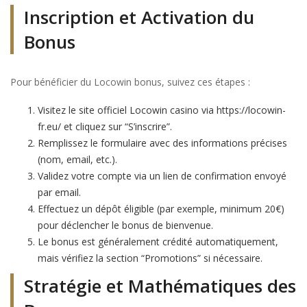
Inscription et Activation du
Bonus
Pour bénéficier du Locowin bonus, suivez ces étapes :
Visitez le site officiel Locowin casino via https://locowin-
fr.eu/ et cliquez sur “S’inscrire”.
Remplissez le formulaire avec des informations précises
(nom, email, etc.).
Validez votre compte via un lien de confirmation envoyé
par email.
Effectuez un dépôt éligible (par exemple, minimum 20€)
pour déclencher le bonus de bienvenue.
Le bonus est généralement crédité automatiquement,
mais vérifiez la section “Promotions” si nécessaire.
Stratégie et Mathématiques des