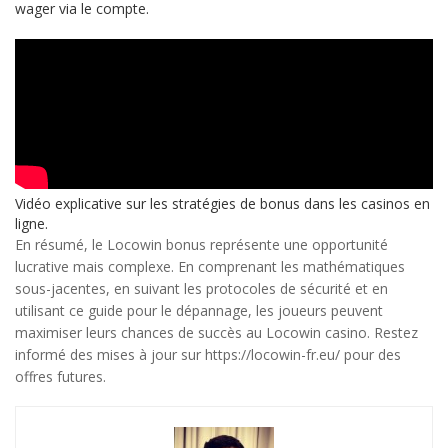
wager via le compte.
Vidéo explicative sur les stratégies de bonus dans les casinos en
ligne.
En résumé, le Locowin bonus représente une opportunité
lucrative mais complexe. En comprenant les mathématiques
sous-jacentes, en suivant les protocoles de sécurité et en
utilisant ce guide pour le dépannage, les joueurs peuvent
maximiser leurs chances de succès au Locowin casino. Restez
informé des mises à jour sur https://locowin-fr.eu/ pour des
offres futures.