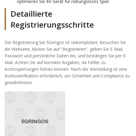
optimieren Sie Ihr Gerät für reibungsloses Spiel.
Detaillierte
Registrierungsschritte
Die Registrierung bei 5Gringos ist unkompliziert: Besuchen Sie
die Webseite, klicken Sie auf “Registrieren”, geben Sie E-Mail,
Passwort und persönliche Daten ein, und bestätigen Sie per E-
Mail. Achten Sie auf korrekte Angaben, da Fehler zu
Kontosperrungen führen können. Nach der Anmeldung ist eine
Kontoverifikation erforderlich, um Sicherheit und Compliance zu
gewährleisten.