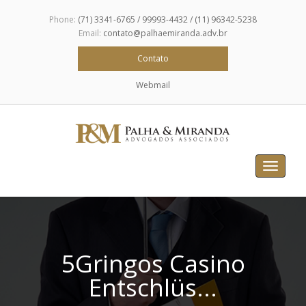
Phone:
(71) 3341-6765 / 99993-4432 / (11) 96342-5238
Email:
contato@palhaemiranda.adv.br
Contato
Webmail
Toggle
navigat
5Gringos Casino
Entschlüs...