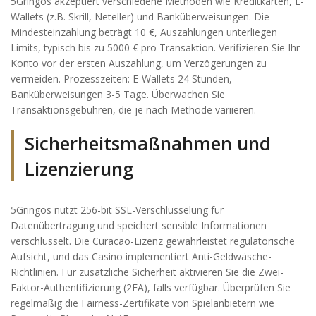
5Gringos akzeptiert verschiedene Methoden wie Kreditkarten, E-
Wallets (z.B. Skrill, Neteller) und Banküberweisungen. Die
Mindesteinzahlung beträgt 10 €, Auszahlungen unterliegen
Limits, typisch bis zu 5000 € pro Transaktion. Verifizieren Sie Ihr
Konto vor der ersten Auszahlung, um Verzögerungen zu
vermeiden. Prozesszeiten: E-Wallets 24 Stunden,
Banküberweisungen 3-5 Tage. Überwachen Sie
Transaktionsgebühren, die je nach Methode variieren.
Sicherheitsmaßnahmen und
Lizenzierung
5Gringos nutzt 256-bit SSL-Verschlüsselung für
Datenübertragung und speichert sensible Informationen
verschlüsselt. Die Curacao-Lizenz gewährleistet regulatorische
Aufsicht, und das Casino implementiert Anti-Geldwäsche-
Richtlinien. Für zusätzliche Sicherheit aktivieren Sie die Zwei-
Faktor-Authentifizierung (2FA), falls verfügbar. Überprüfen Sie
regelmäßig die Fairness-Zertifikate von Spielanbietern wie