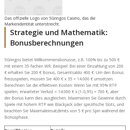
Das offizielle Logo von 5Gringos Casino, das die
Markenidentität unterstreicht.
Strategie und Mathematik:
Bonusberechnungen
5Gringos bietet Willkommensbonusse, z.B. 100% bis zu 500 €
mit einem 35-fachen WR. Beispiel: Bei einer Einzahlung von 200
€ erhalten Sie 200 € Bonus, Gesamtsaldo 400 €. Um den Bonus
freizuspielen, müssen Sie 400 € x 35 = 14.000 € umsetzen.
Berechnen Sie die effektiven Kosten: Wenn Sie mit 95% RTP
spielen, erwarteter Verlust = 14.000 € x (1-0,95) = 700 €, aber
der Bonus kann dies ausgleichen. Maximieren Sie Gewinne durch
Spiele mit hohem RTP wie Blackjack oder spezifische Slots, und
beachten Sie Maximaleinsatzlimits von 5 € pro Spin während der
Bonusphase.