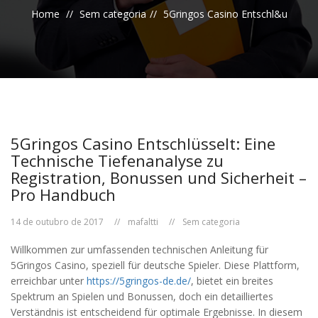
Home
Sem categoria
5Gringos Casino Entschl&u
5Gringos Casino Entschlüsselt: Eine
Technische Tiefenanalyse zu
Registration, Bonussen und Sicherheit –
Pro Handbuch
14 de outubro de 2017
mafaltti
Sem categoria
Willkommen zur umfassenden technischen Anleitung für
5Gringos Casino, speziell für deutsche Spieler. Diese Plattform,
erreichbar unter
https://5gringos-de.de/
, bietet ein breites
Spektrum an Spielen und Bonussen, doch ein detailliertes
Verständnis ist entscheidend für optimale Ergebnisse. In diesem