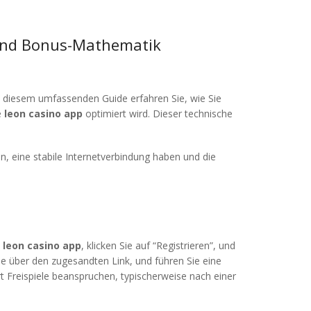
g und Bonus-Mathematik
n diesem umfassenden Guide erfahren Sie, wie Sie
e
leon casino app
optimiert wird. Dieser technische
en, eine stabile Internetverbindung haben und die
e
leon casino app
, klicken Sie auf “Registrieren”, und
e über den zugesandten Link, und führen Sie eine
rt Freispiele beanspruchen, typischerweise nach einer