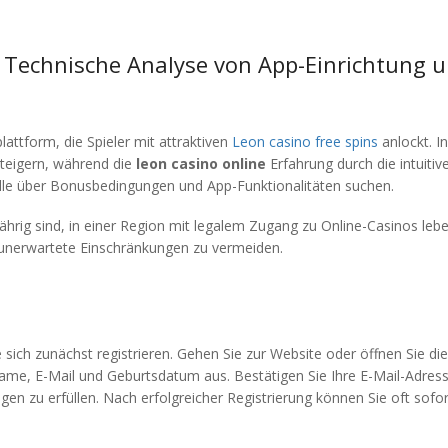
n: Technische Analyse von App-Einrichtun
attform, die Spieler mit attraktiven
Leon casino free spins
anlockt. I
steigern, während die
leon casino online
Erfahrung durch die intuitiv
rolle über Bonusbedingungen und App-Funktionalitäten suchen.
lljährig sind, in einer Region mit legalem Zugang zu Online-Casinos leb
unerwartete Einschränkungen zu vermeiden.
 sich zunächst registrieren. Gehen Sie zur Website oder öffnen Sie di
Name, E-Mail und Geburtsdatum aus. Bestätigen Sie Ihre E-Mail-Adress
ngen zu erfüllen. Nach erfolgreicher Registrierung können Sie oft sofo