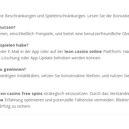
?
iche Beschränkungen und Spieleinschränkungen. Lesen Sie die Bonusbe
 nutzen?
nen, einschließlich Freispiele, und bietet eine benutzerfreundliche Obe
ispielen habe?
der E-Mail in der App oder auf der
leon casino online
Plattform. Hä
ache-Löschung oder App-Update behoben werden können.
 zu gewinnen?
iedrigen Volatilitäten, setzen Sie konservative Wetten, und nutzen 
on casino free spins
strategisch einzusetzen. Durch das Verständn
ne
Erfahrung optimieren und potenzielle Fallstricke vermeiden. Bleibe
rfolg zu sichern.