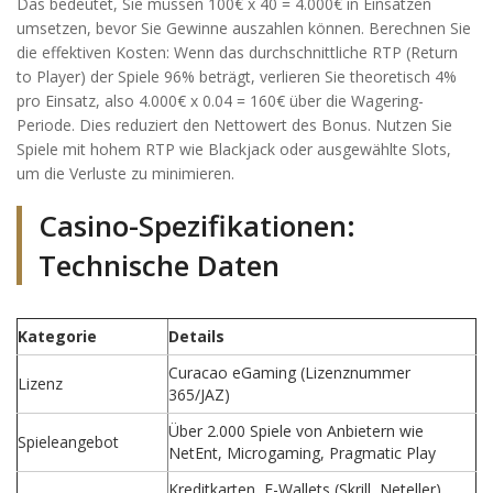
Das bedeutet, Sie müssen 100€ x 40 = 4.000€ in Einsätzen
umsetzen, bevor Sie Gewinne auszahlen können. Berechnen Sie
die effektiven Kosten: Wenn das durchschnittliche RTP (Return
to Player) der Spiele 96% beträgt, verlieren Sie theoretisch 4%
pro Einsatz, also 4.000€ x 0.04 = 160€ über die Wagering-
Periode. Dies reduziert den Nettowert des Bonus. Nutzen Sie
Spiele mit hohem RTP wie Blackjack oder ausgewählte Slots,
um die Verluste zu minimieren.
Casino-Spezifikationen:
Technische Daten
Kategorie
Details
Curacao eGaming (Lizenznummer
Lizenz
365/JAZ)
Über 2.000 Spiele von Anbietern wie
Spieleangebot
NetEnt, Microgaming, Pragmatic Play
Kreditkarten, E-Wallets (Skrill, Neteller),