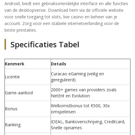
Android, biedt een gebruiksvriendelijke interface en alle functies
van de desktopversie. Download hem via de officiële website
voor snelle toegang tot slots, live casino en beheer van je
account. Zorg voor een stabiele internetverbinding voor de
beste prestaties.
Specificaties Tabel
Kenmerk
Details
Curacao eGaming (veilig en
Licentie
gereguleerd)
2000+ games van providers zoals
Game-aanbod
NetEnt en Evolution
Welkomstbonus tot €500, 30x
Bonus
omspeleisen
iDEAL, Bankoverschrijving, Creditcard,
Banking
Snelle opnames