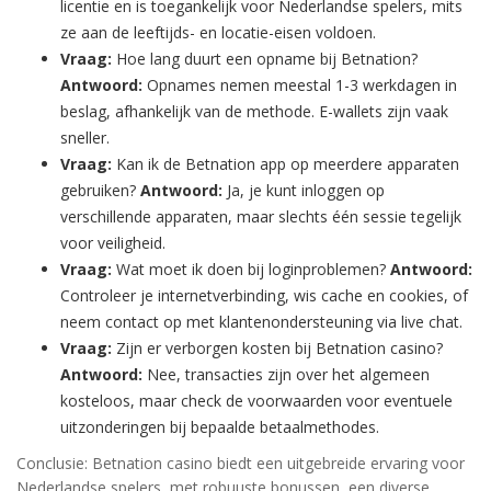
licentie en is toegankelijk voor Nederlandse spelers, mits
ze aan de leeftijds- en locatie-eisen voldoen.
Vraag:
Hoe lang duurt een opname bij Betnation?
Antwoord:
Opnames nemen meestal 1-3 werkdagen in
beslag, afhankelijk van de methode. E-wallets zijn vaak
sneller.
Vraag:
Kan ik de Betnation app op meerdere apparaten
gebruiken?
Antwoord:
Ja, je kunt inloggen op
verschillende apparaten, maar slechts één sessie tegelijk
voor veiligheid.
Vraag:
Wat moet ik doen bij loginproblemen?
Antwoord:
Controleer je internetverbinding, wis cache en cookies, of
neem contact op met klantenondersteuning via live chat.
Vraag:
Zijn er verborgen kosten bij Betnation casino?
Antwoord:
Nee, transacties zijn over het algemeen
kosteloos, maar check de voorwaarden voor eventuele
uitzonderingen bij bepaalde betaalmethodes.
Conclusie: Betnation casino biedt een uitgebreide ervaring voor
Nederlandse spelers, met robuuste bonussen, een diverse