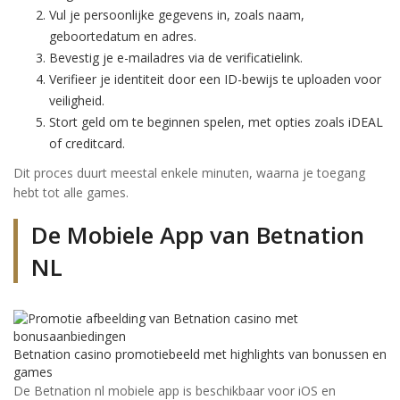
Vul je persoonlijke gegevens in, zoals naam,
geboortedatum en adres.
Bevestig je e-mailadres via de verificatielink.
Verifieer je identiteit door een ID-bewijs te uploaden voor
veiligheid.
Stort geld om te beginnen spelen, met opties zoals iDEAL
of creditcard.
Dit proces duurt meestal enkele minuten, waarna je toegang
hebt tot alle games.
De Mobiele App van Betnation
NL
Betnation casino promotiebeeld met highlights van bonussen en
games
De Betnation nl mobiele app is beschikbaar voor iOS en