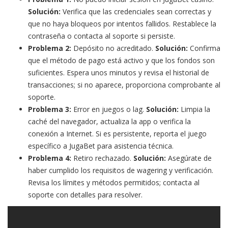
Solución:
Verifica que las credenciales sean correctas y
que no haya bloqueos por intentos fallidos. Restablece la
contraseña o contacta al soporte si persiste.
Problema 2:
Depósito no acreditado.
Solución:
Confirma
que el método de pago está activo y que los fondos son
suficientes. Espera unos minutos y revisa el historial de
transacciones; si no aparece, proporciona comprobante al
soporte.
Problema 3:
Error en juegos o lag.
Solución:
Limpia la
caché del navegador, actualiza la app o verifica la
conexión a Internet. Si es persistente, reporta el juego
específico a JugaBet para asistencia técnica.
Problema 4:
Retiro rechazado.
Solución:
Asegúrate de
haber cumplido los requisitos de wagering y verificación.
Revisa los límites y métodos permitidos; contacta al
soporte con detalles para resolver.