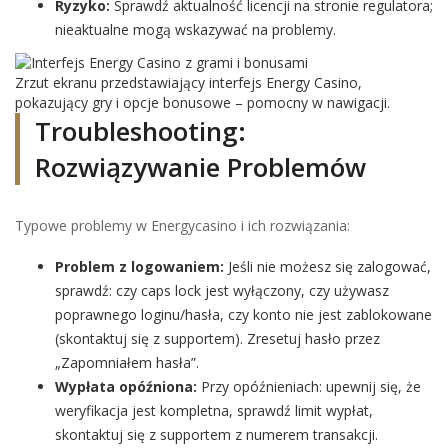
Ryzyko:
Sprawdź aktualność licencji na stronie regulatora;
nieaktualne mogą wskazywać na problemy.
Zrzut ekranu przedstawiający interfejs Energy Casino,
pokazujący gry i opcje bonusowe – pomocny w nawigacji.
Troubleshooting:
Rozwiązywanie Problemów
Typowe problemy w Energycasino i ich rozwiązania:
Problem z logowaniem:
Jeśli nie możesz się zalogować,
sprawdź: czy caps lock jest wyłączony, czy używasz
poprawnego loginu/hasła, czy konto nie jest zablokowane
(skontaktuj się z supportem). Zresetuj hasło przez
„Zapomniałem hasła”.
Wypłata opóźniona:
Przy opóźnieniach: upewnij się, że
weryfikacja jest kompletna, sprawdź limit wypłat,
skontaktuj się z supportem z numerem transakcji.