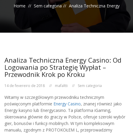
Home
Sem categoria
Analiza Techniczna Energy
Analiza Techniczna Energy Casino: Od
Logowania po Strategię Wypłat –
Przewodnik Krok po Kroku
14 de fevereiro de 2018
mafaltti
Sem categoria
Witamy w szczegółowym przewodniku technicznym
poświęconym platformie
Energy Casino
, znanej również jako
Energy kasyno lub Energycasino. Ta platforma iGaming,
skierowana głównie do graczy w Polsce, oferuje szeroki wybór
gier, bonusów i funkcji mobilnych. W tym kompleksowym
manualu, zgodnym z PROTOKOŁEM L, przeprowadzimy