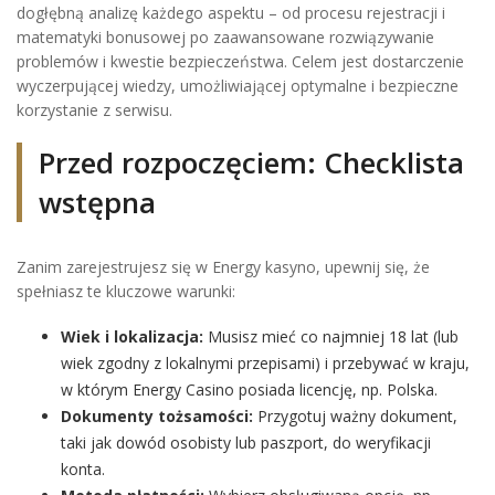
dogłębną analizę każdego aspektu – od procesu rejestracji i
matematyki bonusowej po zaawansowane rozwiązywanie
problemów i kwestie bezpieczeństwa. Celem jest dostarczenie
wyczerpującej wiedzy, umożliwiającej optymalne i bezpieczne
korzystanie z serwisu.
Przed rozpoczęciem: Checklista
wstępna
Zanim zarejestrujesz się w Energy kasyno, upewnij się, że
spełniasz te kluczowe warunki:
Wiek i lokalizacja:
Musisz mieć co najmniej 18 lat (lub
wiek zgodny z lokalnymi przepisami) i przebywać w kraju,
w którym Energy Casino posiada licencję, np. Polska.
Dokumenty tożsamości:
Przygotuj ważny dokument,
taki jak dowód osobisty lub paszport, do weryfikacji
konta.