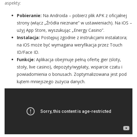
aspekty:
Pobieranie:
Na Androida – pobierz plik APK z oficjalnej
strony (włącz „Źródła nieznane” w ustawieniach). Na iOS –
użyj App Store, wyszukując „Energy Casino”.
Instalacja:
Postępuj zgodnie z instrukcjami instalatora;
na iOS może być wymagana weryfikacja przez Touch
ID/Face ID.
Funkcje:
Aplikacja obejmuje pełną ofertę gier (sloty,
stoły, live casino), depozyty/wypłaty, wsparcie czatu i
powiadomienia o bonusach. Zoptymalizowana jest pod
kątem mniejszego zużycia danych.