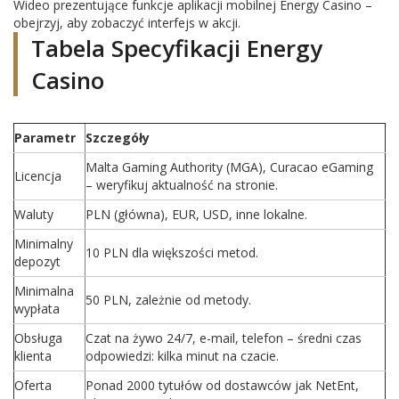
Wideo prezentujące funkcje aplikacji mobilnej Energy Casino –
obejrzyj, aby zobaczyć interfejs w akcji.
Tabela Specyfikacji Energy
Casino
Parametr
Szczegóły
Malta Gaming Authority (MGA), Curacao eGaming
Licencja
– weryfikuj aktualność na stronie.
Waluty
PLN (główna), EUR, USD, inne lokalne.
Minimalny
10 PLN dla większości metod.
depozyt
Minimalna
50 PLN, zależnie od metody.
wypłata
Obsługa
Czat na żywo 24/7, e-mail, telefon – średni czas
klienta
odpowiedzi: kilka minut na czacie.
Oferta
Ponad 2000 tytułów od dostawców jak NetEnt,