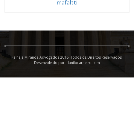
mafaltti
Palha e Miranda Advogados 2016. Todos os Direitos Reservados.
Desenvolvido por: danilocarneiro.com