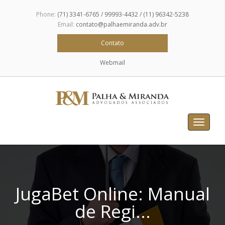
Phone:
(71) 3341-6765 / 99993-4432 / (11) 96342-5238
Email:
contato@palhaemiranda.adv.br
Contato
Webmail
Toggle
navigat
JugaBet Online: Manual
de Regi...