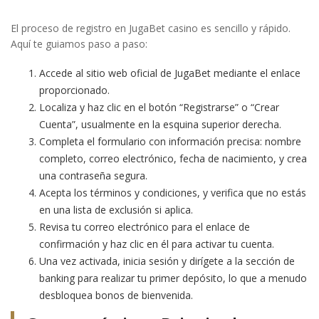
El proceso de registro en JugaBet casino es sencillo y rápido.
Aquí te guiamos paso a paso:
Accede al sitio web oficial de JugaBet mediante el enlace
proporcionado.
Localiza y haz clic en el botón “Registrarse” o “Crear
Cuenta”, usualmente en la esquina superior derecha.
Completa el formulario con información precisa: nombre
completo, correo electrónico, fecha de nacimiento, y crea
una contraseña segura.
Acepta los términos y condiciones, y verifica que no estás
en una lista de exclusión si aplica.
Revisa tu correo electrónico para el enlace de
confirmación y haz clic en él para activar tu cuenta.
Una vez activada, inicia sesión y dirígete a la sección de
banking para realizar tu primer depósito, lo que a menudo
desbloquea bonos de bienvenida.