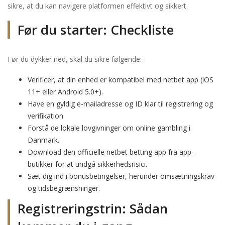
sikre, at du kan navigere platformen effektivt og sikkert.
Før du starter: Checkliste
Før du dykker ned, skal du sikre følgende:
Verificer, at din enhed er kompatibel med netbet app (iOS
11+ eller Android 5.0+).
Have en gyldig e-mailadresse og ID klar til registrering og
verifikation.
Forstå de lokale lovgivninger om online gambling i
Danmark.
Download den officielle netbet betting app fra app-
butikker for at undgå sikkerhedsrisici.
Sæt dig ind i bonusbetingelser, herunder omsætningskrav
og tidsbegrænsninger.
Registreringstrin: Sådan