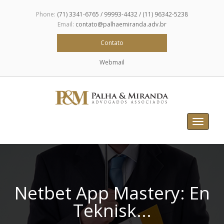
Phone:
(71) 3341-6765 / 99993-4432 / (11) 96342-5238
Email:
contato@palhaemiranda.adv.br
Contato
Webmail
Toggle
navigat
Netbet App Mastery: En
Teknisk...