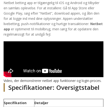
Netbet betting app er tilgængelig til iOS og Android og tilbyder
en sømløs oplevelse. For at installere: Gå til App Store eller
Google Play, søg efter “Netbet”, download appen, og åbn den
for at logge ind med dine oplysninger. Appen understøtter
livebetting, push-notifikationer og hurtige transaktioner.
Netbet
app
er optimeret til mobilbrug, men sørg for at opdatere den
regelmæssigt for at undgå fejl.
Video, der demonstrerer netbet app funktioner og login-proces.
Specifikationer: Oversigtstabel
Specifikation
Detaljer