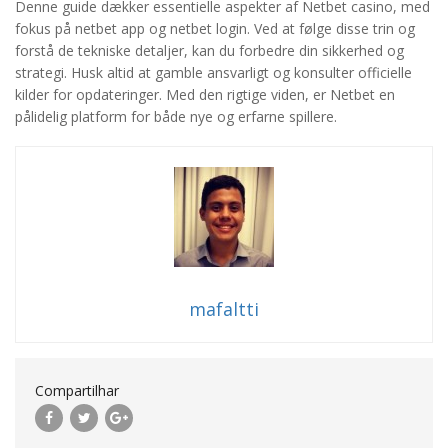
Denne guide dækker essentielle aspekter af Netbet casino, med
fokus på netbet app og netbet login. Ved at følge disse trin og
forstå de tekniske detaljer, kan du forbedre din sikkerhed og
strategi. Husk altid at gamble ansvarligt og konsulter officielle
kilder for opdateringer. Med den rigtige viden, er Netbet en
pålidelig platform for både nye og erfarne spillere.
mafaltti
Compartilhar