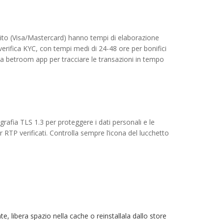
dito (Visa/Mastercard) hanno tempi di elaborazione
verifica KYC, con tempi medi di 24-48 ore per bonifici
 la betroom app per tracciare le transazioni in tempo
grafia TLS 1.3 per proteggere i dati personali e le
r RTP verificati. Controlla sempre l’icona del lucchetto
e, libera spazio nella cache o reinstallala dallo store