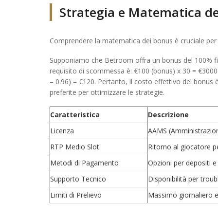
Strategia e Matematica dei
Comprendere la matematica dei bonus è cruciale per 
Supponiamo che Betroom offra un bonus del 100% fino 
requisito di scommessa è: €100 (bonus) x 30 = €3000 
– 0.96) = €120. Pertanto, il costo effettivo del bonus 
preferite per ottimizzare le strategie.
Caratteristica
Descrizione
Licenza
AAMS (Amministrazion
RTP Medio Slot
Ritorno al giocatore p
Metodi di Pagamento
Opzioni per depositi e 
Supporto Tecnico
Disponibilità per trou
Limiti di Prelievo
Massimo giornaliero 