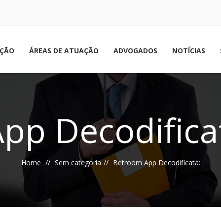
AÇÃO
ÁREAS DE ATUAÇÃO
ADVOGADOS
NOTÍCIAS
pp Decodificat
Home
Sem categoria
Betroom App Decodificata: