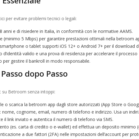
t Essenziale
ci per evitare problemi tecnici o legali:
 anni e di risiedere in Italia, in conformità con le normative AAMS.
ile (minimo 5 Mbps) per garantire prestazioni ottimali nella betroom a
o smartphone o tablet supporti iOS 12+ o Android 7+ per il download 
’identità valido e una prova di residenza per accelerare il processo
o per gestire il bankroll in modo responsabile.
 Passo dopo Passo
t su Betroom senza intoppi:
ciale o scarica la betroom app dagli store autorizzati (App Store o Googl
i: nome, cognome, email, numero di telefono e indirizzo. Usa un indiriz
 il link inviato e autentica il numero di telefono via SMS.
o (es. carta di credito o e-wallet) ed effettua un deposito minimo (di
tenticazione a due fattori (2FA) nelle impostazioni dell’account per pro