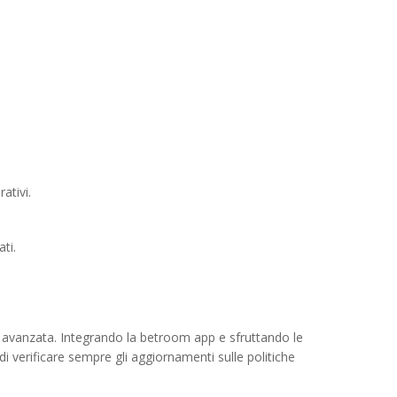
ativi.
ti.
a avanzata. Integrando la betroom app e sfruttando le
i verificare sempre gli aggiornamenti sulle politiche