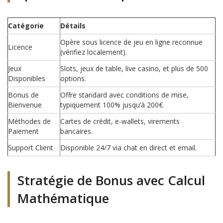
Catégorie
Détails
Opère sous licence de jeu en ligne reconnue
Licence
(vérifiez localement).
Jeux
Slots, jeux de table, live casino, et plus de 500
Disponibles
options.
Bonus de
Offre standard avec conditions de mise,
Bienvenue
typiquement 100% jusqu’à 200€.
Méthodes de
Cartes de crédit, e-wallets, virements
Paiement
bancaires.
Support Client
Disponible 24/7 via chat en direct et email.
Stratégie de Bonus avec Calcul
Mathématique