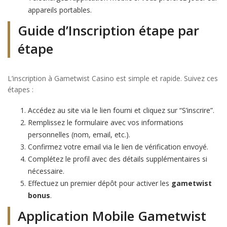
appareils portables.
Guide d’Inscription étape par
étape
L’inscription à Gametwist Casino est simple et rapide. Suivez ces
étapes :
Accédez au site via le lien fourni et cliquez sur “S’inscrire”.
Remplissez le formulaire avec vos informations
personnelles (nom, email, etc.).
Confirmez votre email via le lien de vérification envoyé.
Complétez le profil avec des détails supplémentaires si
nécessaire.
Effectuez un premier dépôt pour activer les
gametwist
bonus
.
Application Mobile Gametwist