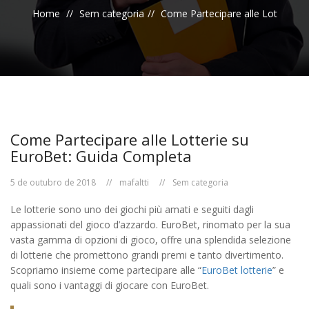
Home
Sem categoria
Come Partecipare alle Lot
Come Partecipare alle Lotterie su
EuroBet: Guida Completa
5 de outubro de 2018
mafaltti
Sem categoria
Le lotterie sono uno dei giochi più amati e seguiti dagli
appassionati del gioco d’azzardo. EuroBet, rinomato per la sua
vasta gamma di opzioni di gioco, offre una splendida selezione
di lotterie che promettono grandi premi e tanto divertimento.
Scopriamo insieme come partecipare alle “
EuroBet lotterie
” e
quali sono i vantaggi di giocare con EuroBet.