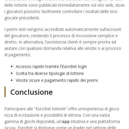
delle lotterie sono pubblicati immediatamente sul sito web, dove
i giocatori possono facilmente controllare i risultati delle loro
giocate precedenti.
I premi vinti vengono accreditati automaticamente sull’account
del giocatore, rendendo il processo di riscossione semplice e
diretto. In alternativa, l’assistenza clienti è sempre pronta ad
aiutare con qualsiasi domanda relativa alle vincite o ai processi
di pagamento.
Accesso rapido tramite l’EuroBet login
Scelta tra diverse tipologie di lotterie
Vincite sicure e pagamento rapido dei premi
Conclusione
Partecipare alle “EuroBet lotterie” offre un’esperienza di gioco
ricca di eccitazione e possibilità di vittoria. Con una vasta
gamma di giochi disponibili, un’
app
intuitiva e una piattaforma
sicura, EuroBet si distingue come un leader nel settore delle