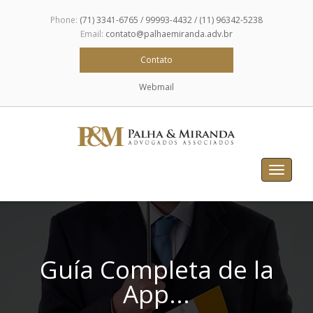
Phone:
(71) 3341-6765 / 99993-4432 / (11) 96342-5238
Email:
contato@palhaemiranda.adv.br
Contato
Webmail
Toggle
navigat
Guía Completa de la
App...