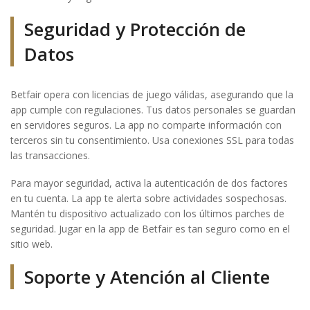
Seguridad y Protección de
Datos
Betfair opera con licencias de juego válidas, asegurando que la
app cumple con regulaciones. Tus datos personales se guardan
en servidores seguros. La app no comparte información con
terceros sin tu consentimiento. Usa conexiones SSL para todas
las transacciones.
Para mayor seguridad, activa la autenticación de dos factores
en tu cuenta. La app te alerta sobre actividades sospechosas.
Mantén tu dispositivo actualizado con los últimos parches de
seguridad. Jugar en la app de Betfair es tan seguro como en el
sitio web.
Soporte y Atención al Cliente