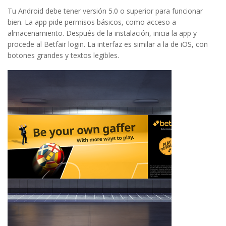
Tu Android debe tener versión 5.0 o superior para funcionar
bien. La app pide permisos básicos, como acceso a
almacenamiento. Después de la instalación, inicia la app y
procede al Betfair login. La interfaz es similar a la de iOS, con
botones grandes y textos legibles.