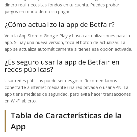
dinero real, necesitas fondos en tu cuenta. Puedes probar
juegos en modo demo sin pagar.
¿Cómo actualizo la app de Betfair?
Ve a la App Store o Google Play y busca actualizaciones para la
app. Si hay una nueva versión, toca el botón de actualizar. La
app se actualiza automáticamente si tienes esa opción activada.
¿Es seguro usar la app de Betfair en
redes públicas?
Usar redes públicas puede ser riesgoso. Recomendamos
conectarte a internet mediante una red privada o usar VPN. La
app tiene medidas de seguridad, pero evita hacer transacciones
en Wi-Fi abierto.
Tabla de Características de la
App