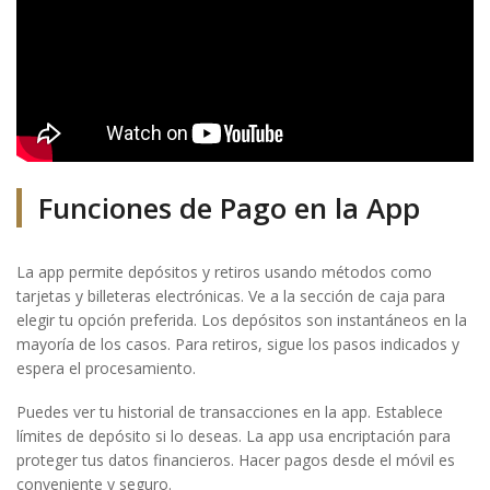
Funciones de Pago en la App
La app permite depósitos y retiros usando métodos como
tarjetas y billeteras electrónicas. Ve a la sección de caja para
elegir tu opción preferida. Los depósitos son instantáneos en la
mayoría de los casos. Para retiros, sigue los pasos indicados y
espera el procesamiento.
Puedes ver tu historial de transacciones en la app. Establece
límites de depósito si lo deseas. La app usa encriptación para
proteger tus datos financieros. Hacer pagos desde el móvil es
conveniente y seguro.