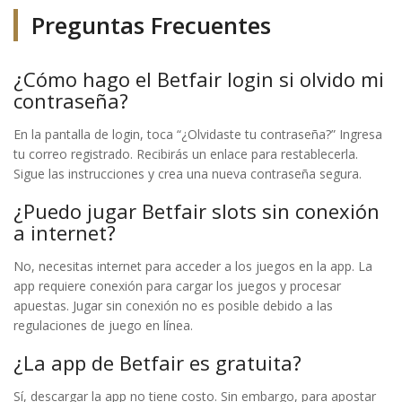
Preguntas Frecuentes
¿Cómo hago el Betfair login si olvido mi
contraseña?
En la pantalla de login, toca “¿Olvidaste tu contraseña?” Ingresa
tu correo registrado. Recibirás un enlace para restablecerla.
Sigue las instrucciones y crea una nueva contraseña segura.
¿Puedo jugar Betfair slots sin conexión
a internet?
No, necesitas internet para acceder a los juegos en la app. La
app requiere conexión para cargar los juegos y procesar
apuestas. Jugar sin conexión no es posible debido a las
regulaciones de juego en línea.
¿La app de Betfair es gratuita?
Sí, descargar la app no tiene costo. Sin embargo, para apostar