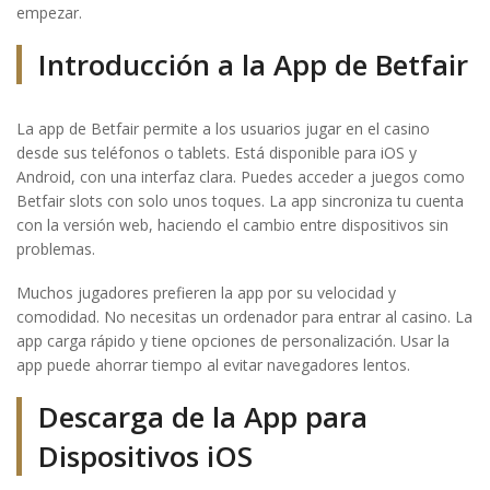
empezar.
Introducción a la App de Betfair
La app de Betfair permite a los usuarios jugar en el casino
desde sus teléfonos o tablets. Está disponible para iOS y
Android, con una interfaz clara. Puedes acceder a juegos como
Betfair slots con solo unos toques. La app sincroniza tu cuenta
con la versión web, haciendo el cambio entre dispositivos sin
problemas.
Muchos jugadores prefieren la app por su velocidad y
comodidad. No necesitas un ordenador para entrar al casino. La
app carga rápido y tiene opciones de personalización. Usar la
app puede ahorrar tiempo al evitar navegadores lentos.
Descarga de la App para
Dispositivos iOS