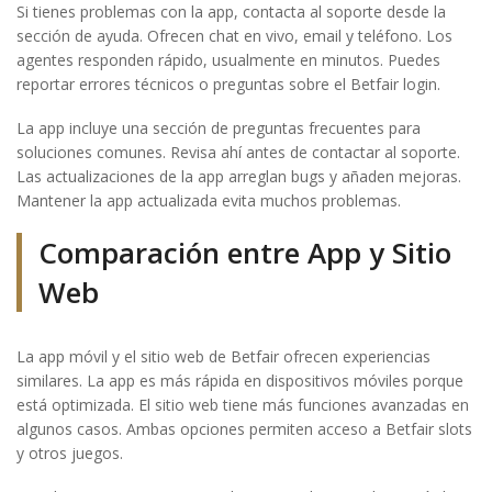
Si tienes problemas con la app, contacta al soporte desde la
sección de ayuda. Ofrecen chat en vivo, email y teléfono. Los
agentes responden rápido, usualmente en minutos. Puedes
reportar errores técnicos o preguntas sobre el Betfair login.
La app incluye una sección de preguntas frecuentes para
soluciones comunes. Revisa ahí antes de contactar al soporte.
Las actualizaciones de la app arreglan bugs y añaden mejoras.
Mantener la app actualizada evita muchos problemas.
Comparación entre App y Sitio
Web
La app móvil y el sitio web de Betfair ofrecen experiencias
similares. La app es más rápida en dispositivos móviles porque
está optimizada. El sitio web tiene más funciones avanzadas en
algunos casos. Ambas opciones permiten acceso a Betfair slots
y otros juegos.