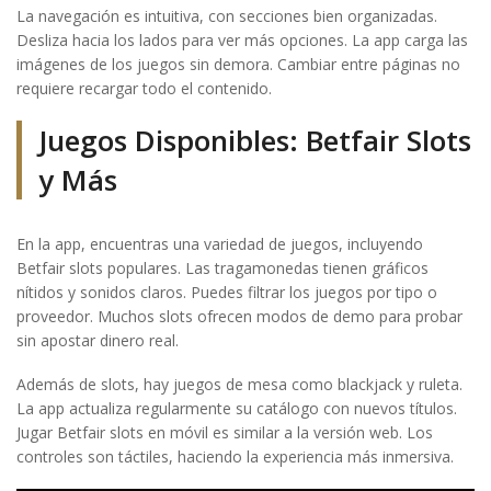
La navegación es intuitiva, con secciones bien organizadas.
Desliza hacia los lados para ver más opciones. La app carga las
imágenes de los juegos sin demora. Cambiar entre páginas no
requiere recargar todo el contenido.
Juegos Disponibles: Betfair Slots
y Más
En la app, encuentras una variedad de juegos, incluyendo
Betfair slots populares. Las tragamonedas tienen gráficos
nítidos y sonidos claros. Puedes filtrar los juegos por tipo o
proveedor. Muchos slots ofrecen modos de demo para probar
sin apostar dinero real.
Además de slots, hay juegos de mesa como blackjack y ruleta.
La app actualiza regularmente su catálogo con nuevos títulos.
Jugar Betfair slots en móvil es similar a la versión web. Los
controles son táctiles, haciendo la experiencia más inmersiva.