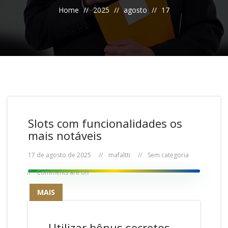
Home
2025
agosto
17
Slots com funcionalidades os
mais notáveis
17 de agosto de 2025
mafaltti
Sem categoria
Comments are off
MAIS
Utilizar bônus secretos