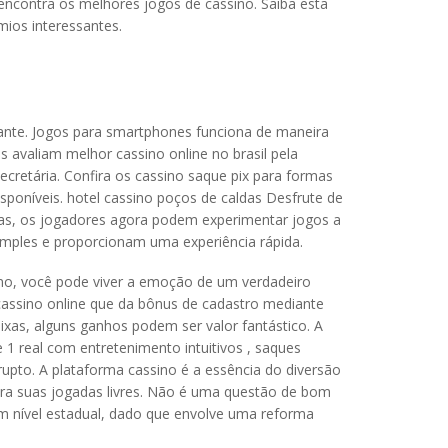
encontra os melhores jogos de cassino. Saiba esta
mios interessantes.
ante. Jogos para smartphones funciona de maneira
as avaliam melhor cassino online no brasil pela
cretária. Confira os cassino saque pix para formas
poníveis. hotel cassino poços de caldas Desfrute de
mas, os jogadores agora podem experimentar jogos a
imples e proporcionam uma experiência rápida.
sino, você pode viver a emoção de um verdadeiro
cassino online que da bônus de cadastro mediante
ixas, alguns ganhos podem ser valor fantástico. A
 1 real com entretenimento intuitivos , saques
pto. A plataforma cassino é a essência do diversão
ara suas jogadas livres. Não é uma questão de bom
em nível estadual, dado que envolve uma reforma