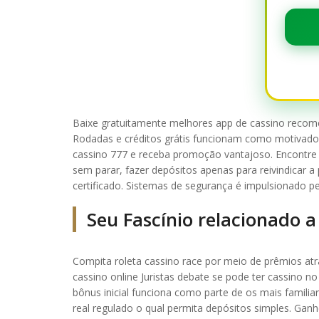
Baixe gratuitamente melhores app de cassino recomen
Rodadas e créditos grátis funcionam como motivador
cassino 777 e receba promoção vantajoso. Encontre s
sem parar, fazer depósitos apenas para reivindicar a 
certificado. Sistemas de segurança é impulsionado pe
Seu Fascínio relacionado 
Compita roleta cassino race por meio de prêmios atra
cassino online Juristas debate se pode ter cassino no 
bônus inicial funciona como parte de os mais famili
real regulado o qual permita depósitos simples. Ganh