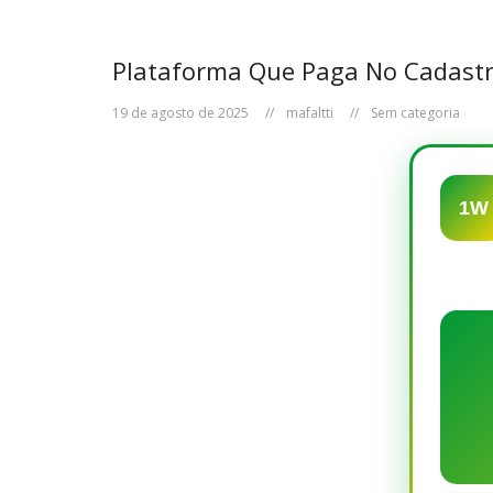
Plataforma Que Paga No Cadastro
19 de agosto de 2025
mafaltti
Sem categoria
1W