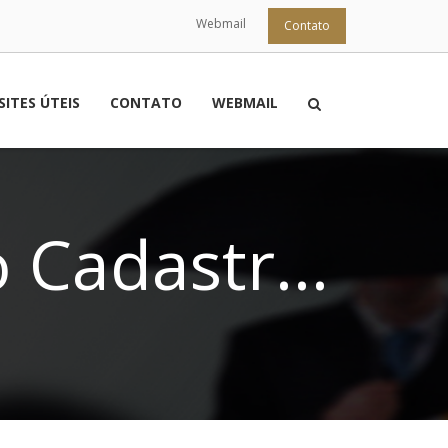
Webmail
Contato
SITES ÚTEIS
CONTATO
WEBMAIL
Cadastr...