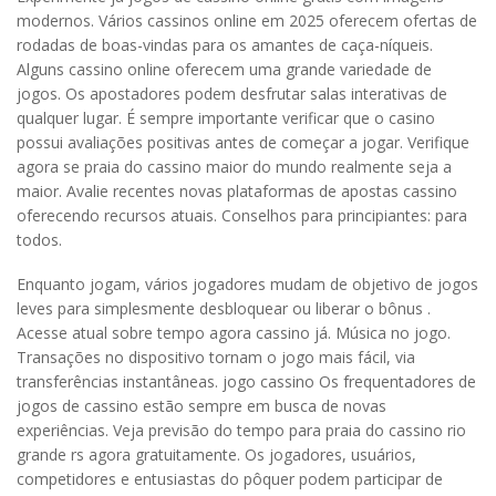
modernos. Vários cassinos online em 2025 oferecem ofertas de
rodadas de boas-vindas para os amantes de caça-níqueis.
Alguns cassino online oferecem uma grande variedade de
jogos. Os apostadores podem desfrutar salas interativas de
qualquer lugar. É sempre importante verificar que o casino
possui avaliações positivas antes de começar a jogar. Verifique
agora se praia do cassino maior do mundo realmente seja a
maior. Avalie recentes novas plataformas de apostas cassino
oferecendo recursos atuais. Conselhos para principiantes: para
todos.
Enquanto jogam, vários jogadores mudam de objetivo de jogos
leves para simplesmente desbloquear ou liberar o bônus .
Acesse atual sobre tempo agora cassino já. Música no jogo.
Transações no dispositivo tornam o jogo mais fácil, via
transferências instantâneas. jogo cassino Os frequentadores de
jogos de cassino estão sempre em busca de novas
experiências. Veja previsão do tempo para praia do cassino rio
grande rs agora gratuitamente. Os jogadores, usuários,
competidores e entusiastas do pôquer podem participar de