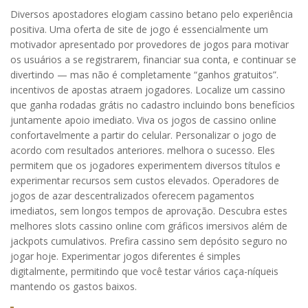
Diversos apostadores elogiam cassino betano pelo experiência
positiva. Uma oferta de site de jogo é essencialmente um
motivador apresentado por provedores de jogos para motivar
os usuários a se registrarem, financiar sua conta, e continuar se
divertindo — mas não é completamente “ganhos gratuitos”.
incentivos de apostas atraem jogadores. Localize um cassino
que ganha rodadas grátis no cadastro incluindo bons benefícios
juntamente apoio imediato. Viva os jogos de cassino online
confortavelmente a partir do celular. Personalizar o jogo de
acordo com resultados anteriores. melhora o sucesso. Eles
permitem que os jogadores experimentem diversos títulos e
experimentar recursos sem custos elevados. Operadores de
jogos de azar descentralizados oferecem pagamentos
imediatos, sem longos tempos de aprovação. Descubra estes
melhores slots cassino online com gráficos imersivos além de
jackpots cumulativos. Prefira cassino sem depósito seguro no
jogar hoje. Experimentar jogos diferentes é simples
digitalmente, permitindo que você testar vários caça-níqueis
mantendo os gastos baixos.