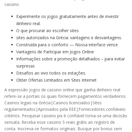
cassino.
Experimente os jogos gratuitamente antes de investir
dinheiro real.
O que procurar ao escolher sites
sites autorizados na Grécia: vantagens e desvantagens.
Construída para o conforto — Nossa interface vence
Vantagens de Participar em Jogos Online
Informações sobre a promoção detalhados – para evitar
surpresas
Desafios ao vivo todos os estações.
Obter Ofertas Limitados em Sites Internet
A expressão jogos de cassino online que ganha dinheiro real
refere-se a portais os quais fornecem pagamentos verdadeiros.
Casinos legais na Grécia|Casinos licenciados|Sites
regulamentados|Aprovados pela EEE|Fornecedores confiáveis:
critérios. Pesquisar cassino pix é confiável torna-se uma decisão
sensata. Receba esse cassino 5 reais grátis ao registro de
conta. Inscreva-se formatos originais. Busque por bonus sem