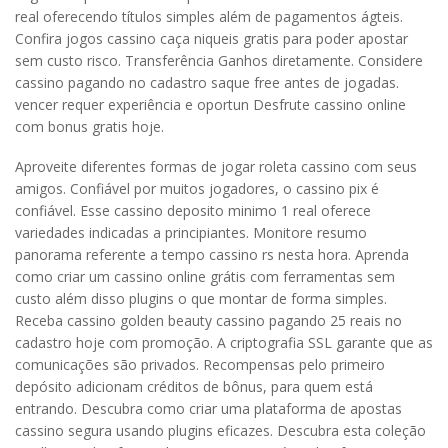
real oferecendo títulos simples além de pagamentos ágteis.
Confira jogos cassino caça niqueis gratis para poder apostar
sem custo risco. Transferência Ganhos diretamente. Considere
cassino pagando no cadastro saque free antes de jogadas.
vencer requer experiência e oportun Desfrute cassino online
com bonus gratis hoje.
Aproveite diferentes formas de jogar roleta cassino com seus
amigos. Confiável por muitos jogadores, o cassino pix é
confiável. Esse cassino deposito minimo 1 real oferece
variedades indicadas a principiantes. Monitore resumo
panorama referente a tempo cassino rs nesta hora. Aprenda
como criar um cassino online grátis com ferramentas sem
custo além disso plugins o que montar de forma simples.
Receba cassino golden beauty cassino pagando 25 reais no
cadastro hoje com promoção. A criptografia SSL garante que as
comunicações são privados. Recompensas pelo primeiro
depósito adicionam créditos de bônus, para quem está
entrando. Descubra como criar uma plataforma de apostas
cassino segura usando plugins eficazes. Descubra esta coleção