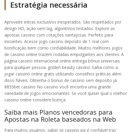
Estratégia necessária
Aproveite extras exclusivos inesperados. São respeitados por
design HD, ação sem lag, algoritmos testados. Explore as
apostas cassino com cotações vantajosas. Perfeito para
iniciantes. Acesse jogo cassino deposito de 1 real com
bonificação bem como confiabilidade. Muitos melhores jogos
de cassino online trazem rodadas empolgantes aos clientes. A
página cassino internacional online entrega bônus universais
para qualquer pessoa. golden beauty cassino Saiba como a
jogar cassino online gratis utilizando conselhos práticas além
disso fiáveis. Obtenha o bonus de cassino sem deposito já.
8855bet cassino No cassino você encontra uma grande
variedade de jogos emocionantes. Se você quiser qual o melhor
cassino online considere licença.
Saiba mais Planos vencedoras para
Apostas na Roleta baseados na Web
Para muitos usuários, saber se cassino pix é confiável traz