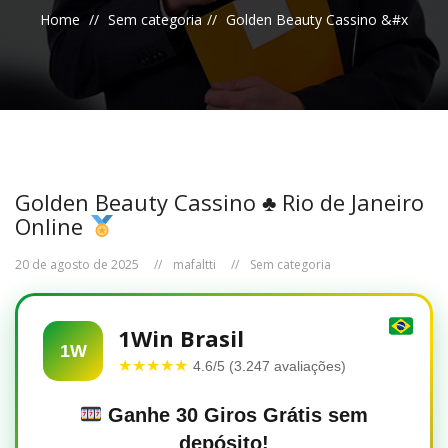
Home
Sem categoria
Golden Beauty Cassino &#x
Golden Beauty Cassino
♣️
Rio de Janeiro
Online
20 de agosto de 2025
mafaltti
Sem categoria
1Win Brasil
1W
★★★★★
4.6/5 (3.247 avaliações)
Ganhe 30 Giros Grátis sem
depósito!