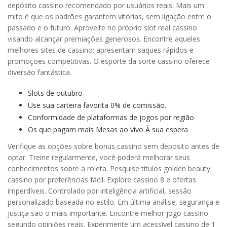
depósito cassino recomendado por usuários reais. Mais um
mito é que os padrões garantem vitórias, sem ligação entre o
passado e o futuro. Aproveite no próprio slot real cassino
visando alcançar premiações generosos. Encontre aqueles
melhores sites de cassino: apresentam saques rápidos e
promoções competitivas. O esporte da sorte cassino oferece
diversão fantástica.
Slots de outubro
Use sua carteira favorita 0% de comissão.
Conformidade de plataformas de jogos por região
Os que pagam mais Mesas ao vivo À sua espera
Verifique as opções sobre bonus cassino sem deposito antes de
optar. Treine regularmente, você poderá melhorar seus
conhecimentos sobre a roleta. Pesquise títulos golden beauty
cassino por preferências fácil. Explore cassino 8 e ofertas
imperdíveis. Controlado por inteligência artificial, sessão
personalizado baseada no estilo. Em última análise, segurança e
justiça são o mais importante. Encontre melhor jogo cassino
segundo opiniões reais. Experimente um acessível cassino de 1