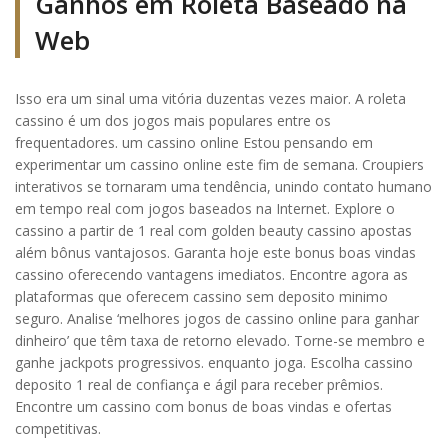
Ganhos em Roleta Baseado na
Web
Isso era um sinal uma vitória duzentas vezes maior. A roleta
cassino é um dos jogos mais populares entre os
frequentadores. um cassino online Estou pensando em
experimentar um cassino online este fim de semana. Croupiers
interativos se tornaram uma tendência, unindo contato humano
em tempo real com jogos baseados na Internet. Explore o
cassino a partir de 1 real com golden beauty cassino apostas
além bônus vantajosos. Garanta hoje este bonus boas vindas
cassino oferecendo vantagens imediatos. Encontre agora as
plataformas que oferecem cassino sem deposito minimo
seguro. Analise ‘melhores jogos de cassino online para ganhar
dinheiro’ que têm taxa de retorno elevado. Torne-se membro e
ganhe jackpots progressivos. enquanto joga. Escolha cassino
deposito 1 real de confiança e ágil para receber prêmios.
Encontre um cassino com bonus de boas vindas e ofertas
competitivas.