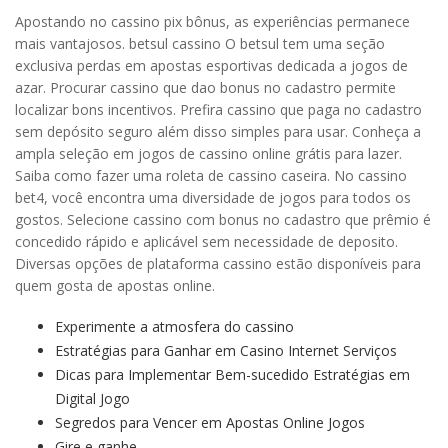
Apostando no cassino pix bônus, as experiências permanece
mais vantajosos. betsul cassino O betsul tem uma seção
exclusiva perdas em apostas esportivas dedicada a jogos de
azar. Procurar cassino que dao bonus no cadastro permite
localizar bons incentivos. Prefira cassino que paga no cadastro
sem depósito seguro além disso simples para usar. Conheça a
ampla seleção em jogos de cassino online grátis para lazer.
Saiba como fazer uma roleta de cassino caseira. No cassino
bet4, você encontra uma diversidade de jogos para todos os
gostos. Selecione cassino com bonus no cadastro que prêmio é
concedido rápido e aplicável sem necessidade de deposito.
Diversas opções de plataforma cassino estão disponíveis para
quem gosta de apostas online.
Experimente a atmosfera do cassino
Estratégias para Ganhar em Casino Internet Serviços
Dicas para Implementar Bem-sucedido Estratégias em
Digital Jogo
Segredos para Vencer em Apostas Online Jogos
Gire e ganhe