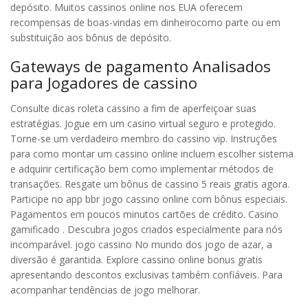
depósito. Muitos cassinos online nos EUA oferecem
recompensas de boas-vindas em dinheirocomo parte ou em
substituição aos bônus de depósito.
Gateways de pagamento Analisados
para Jogadores de cassino
Consulte dicas roleta cassino a fim de aperfeiçoar suas
estratégias. Jogue em um casino virtual seguro e protegido.
Torne-se um verdadeiro membro do cassino vip. Instruções
para como montar um cassino online incluem escolher sistema
e adquirir certificação bem como implementar métodos de
transações. Resgate um bônus de cassino 5 reais gratis agora.
Participe no app bbr jogo cassino online com bônus especiais.
Pagamentos em poucos minutos cartões de crédito. Casino
gamificado . Descubra jogos criados especialmente para nós
incomparável. jogo cassino No mundo dos jogo de azar, a
diversão é garantida. Explore cassino online bonus gratis
apresentando descontos exclusivas também confiáveis. Para
acompanhar tendências de jogo melhorar.