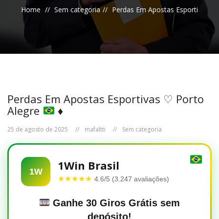
Home
Sem categoria
Perdas Em Apostas Esporti
Perdas Em Apostas Esportivas ♡ Porto
Alegre
♦️
25 de agosto de 2025
mafaltti
Sem categoria
1Win Brasil
1W
★★★★★
4.6/5 (3.247 avaliações)
Ganhe 30 Giros Grátis sem
depósito!