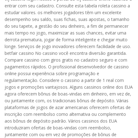
entrar com seu cadastro. Consulte esta tabela roleta cassino a
estudar valores. os melhores jogadores têm um excelente
desempenho seu saldo, suas fichas, suas apostas, o tamanho
do seu tapete, a gestão do seu dinheiro, a fim de permanecer
mais tempo no jogo, maximizar as suas chances, evitar uma
derrota prematura, jogar de forma inteligente e chegar muito
longe. Serviços de jogo inovadores oferecem facilidade de uso.
betfair cassino No cassino você encontra diversão garantida.
Compare cassino com giros gratis no cadastro seguro e com
pagamentos rápidos. O profissional desenvolvedor de cassino
online possui experiência sobre programação e
regulamentação. Considere o cassino a partir de 1 real com
jogos e promoções vantajosos. Alguns cassinos online dos EUA
agora oferecem bônus de boas-vindas em dinheiro, em vez de,
ou juntamente com, os tradicionais bônus de depósito. Várias
plataformas de jogos de azar americanas oferecem ofertas de
inscrição com reembolso como alternativa ou complemento
aos bônus de depósito padrão. Vários cassinos dos EUA
introduziram ofertas de boas-vindas com reembolso,
juntamente com ou em vez de promoções de bônus de