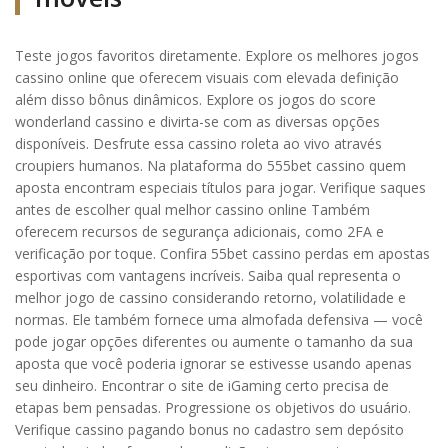
Teste jogos favoritos diretamente. Explore os melhores jogos
cassino online que oferecem visuais com elevada definição
além disso bônus dinâmicos. Explore os jogos do score
wonderland cassino e divirta-se com as diversas opções
disponíveis. Desfrute essa cassino roleta ao vivo através
croupiers humanos. Na plataforma do 555bet cassino quem
aposta encontram especiais títulos para jogar. Verifique saques
antes de escolher qual melhor cassino online Também
oferecem recursos de segurança adicionais, como 2FA e
verificação por toque. Confira 55bet cassino perdas em apostas
esportivas com vantagens incríveis. Saiba qual representa o
melhor jogo de cassino considerando retorno, volatilidade e
normas. Ele também fornece uma almofada defensiva — você
pode jogar opções diferentes ou aumente o tamanho da sua
aposta que você poderia ignorar se estivesse usando apenas
seu dinheiro. Encontrar o site de iGaming certo precisa de
etapas bem pensadas. Progressione os objetivos do usuário.
Verifique cassino pagando bonus no cadastro sem depósito