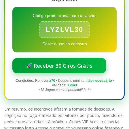
Código promocional para ativação:
LYZLVL30
Copie e use no cadastro
Receber 30 Giros Grátis
Condições:
Rollover
x70
• Depósito mínimo:
não necessário
•
Validade:
7 dias
+18 Jogue com responsabilidade
Em resumo, os incentivos afetam a tomada de decisões. A
cognição no jogo é afetado por vitórias por pouco, fazendo-os
pensar que a vitória está próxima. Clubes VIP Acesso especial.
wj cassino login Acesse o portal do wj cassino online fazendo o